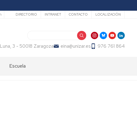
Secundario
h
DIRECTORIO
INTRANET
CONTACTO
LOCALIZACIÓN
Buscar
 Luna, 3 - 50018 Zaragoza
eina@unizar.es
976 761 864
Escuela
Bienvenida
Órganos
de
gobierno
Departamentos
y
áreas