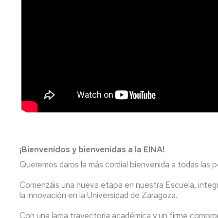
investigación
de
Estudios
Divulgación
Trámites
Cátedras
administrativos
de
empresa
Movilidad
Internacional
Emprendimiento
Prácticas
y
Empleo
Competencias
transversales
¡Bienvenidos y bienvenidas a la EINA!
Queremos daros la más cordial bienvenida a todas las pe
Actividades
universitarias
Comenzáis una nueva etapa en nuestra Escuela, integ
la innovación en la Universidad de Zaragoza.
Con una larga trayectoria académica y un firme compromi