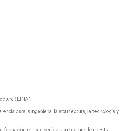
Asociaciones
Calidad
y
Transparencia
Contacto
Localización
Identidad
corporativa
Galería
de
imágenes
tectura (EINA).
Historia
rencia para la ingeniería, la arquitectura, la tecnología y
e formación en ingeniería y arquitectura de nuestra