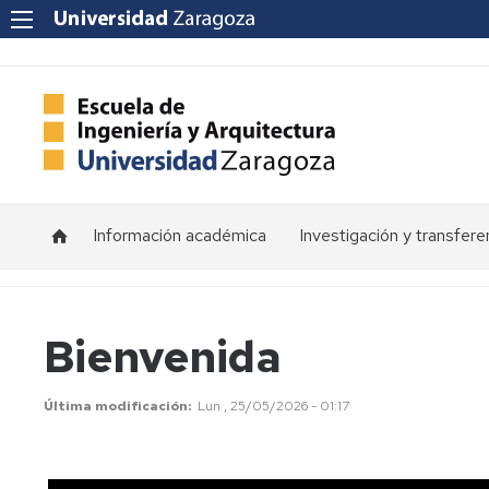
Información académica
Investigación y transfere
Horarios
Programas
de
doctorado
Calendarios
Bienvenida
Grupos
Tutorías
de
Última modificación
Lun , 25/05/2026 - 01:17
investigación
Exámenes
Institutos
Trabajos
de
Fin