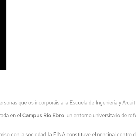
en
acción
Visitas
Recursos
institutos
digitales
y
Cultura
EINA
colegios
Deporte
Biblioteca
Admisión
Igualdad/Equidad
Cursos
Cero
Sostenibilidad
Jornada
Premios
de
y
Bienvenida
Concursos
Programa
Tutor-
rsonas que os incorporáis a la Escuela de Ingeniería y Arqui
Mentor
rada en el
Campus Río Ebro
, un entorno universitario de refe
so con la sociedad, la EINA constituye el principal centro d