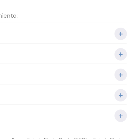
miento:
ble (CTE, normativa autonómica, municipal, etc.).
ces, resumen ni bibliografía). Incluye introducción,
ón vigente.