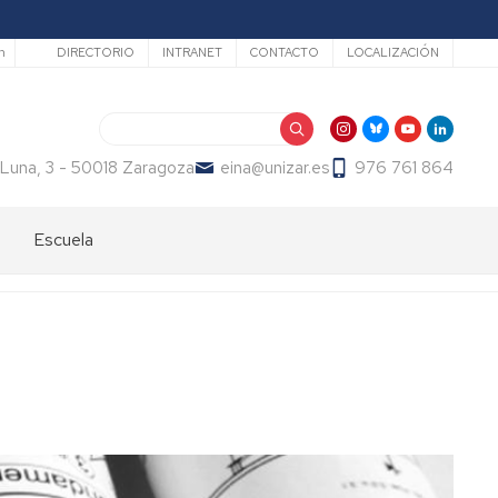
Secundario
h
DIRECTORIO
INTRANET
CONTACTO
LOCALIZACIÓN
Buscar
 Luna, 3 - 50018 Zaragoza
eina@unizar.es
976 761 864
Escuela
Bienvenida
Órganos
de
gobierno
Departamentos
y
áreas