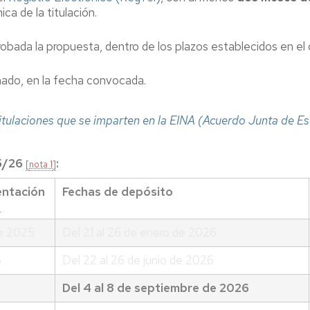
ca de la titulación.
ada la propuesta, dentro de los plazos establecidos en el ca
gnado, en la fecha convocada.
itulaciones que se imparten en la EINA (Acuerdo Junta de 
5/26
:
[
nota 1
]
sentación
Fechas de depósito
]
e 2025
Del 21 al 26 de enero de 2026
6
Del 22 al 26 de junio de 2026
Del 4 al 8 de septiembre de 2026