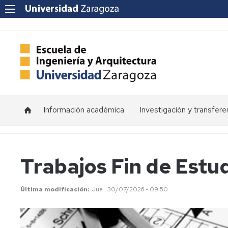
Información académica
Investigación y transfere
Horarios
Programas
de
doctorado
Calendarios
Trabajos Fin de Estu
Grupos
Tutorías
de
Última modificación
Jue , 30/07/2026 - 09:50
investigación
Exámenes
Institutos
Trabajos
de
Fin