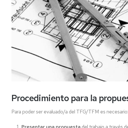
investigación
de
Estudios
Divulgación
Trámites
Cátedras
administrativos
de
empresa
Movilidad
Internacional
Emprendimiento
Prácticas
y
Empleo
Competencias
transversales
Procedimiento para la propue
Actividades
universitarias
Para poder ser evaluado/a del TFG/TFM es necesario
Presentar una propuesta
del trabajo a través d