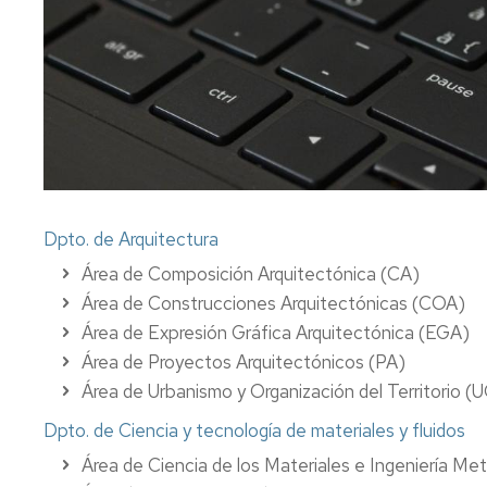
investigación
de
Estudios
Divulgación
Trámites
Cátedras
administrativos
de
empresa
Movilidad
Internacional
Emprendimiento
Prácticas
y
Dpto. de Arquitectura
Empleo
Área de Composición Arquitectónica (CA)
Área de Construcciones Arquitectónicas (COA)
Competencias
transversales
Área de Expresión Gráfica Arquitectónica (EGA)
Área de Proyectos Arquitectónicos (PA)
Actividades
Área de Urbanismo y Organización del Territorio (
universitarias
Dpto. de Ciencia y tecnología de materiales y fluidos
Área de Ciencia de los Materiales e Ingeniería Me