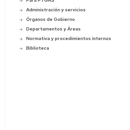
Para PTGAS
Asociaciones
Administración y servicios
Calidad
Órganos de Gobierno
y
Transparencia
Departamentos y Áreas
Normativa y procedimientos internos
Contacto
Biblioteca
Localización
Identidad
corporativa
Galería
de
imágenes
Historia