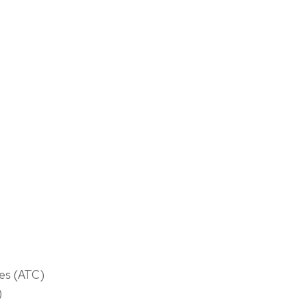
res (ATC)
)