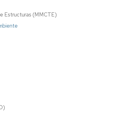
 de Estructuras (MMCTE)
Ambiente
IO)