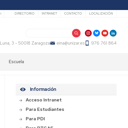
Secundario
h
DIRECTORIO
INTRANET
CONTACTO
LOCALIZACIÓN
Buscar
 Luna, 3 - 50018 Zaragoza
eina@unizar.es
976 761 864
Escuela
Bienvenida
Órganos
Información
de
gobierno
Acceso Intranet
Departamentos
Para Estudiantes
y
Para PDI
áreas