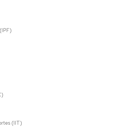
 (IPF)
C)
ortes (IIT)