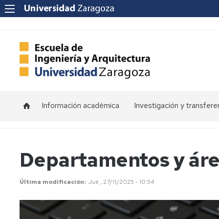
Información académica
Investigación y transfere
Horarios
Programas
de
doctorado
Calendarios
Departamentos y ár
Grupos
Tutorías
de
Última modificación
Jue , 27/11/2025 - 10:54
investigación
Exámenes
Institutos
Trabajos
de
Fin