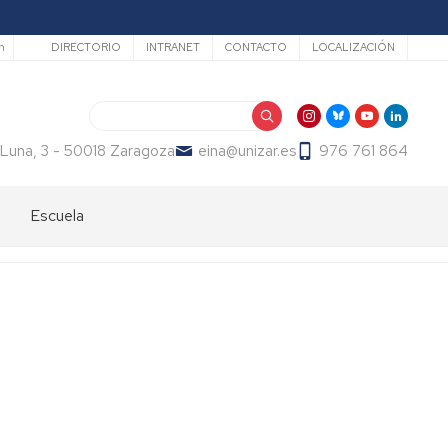
Secundario
h
DIRECTORIO
INTRANET
CONTACTO
LOCALIZACIÓN
Buscar
 Luna, 3 - 50018 Zaragoza
eina@unizar.es
976 761 864
Escuela
Bienvenida
Órganos
de
gobierno
Departamentos
y
áreas