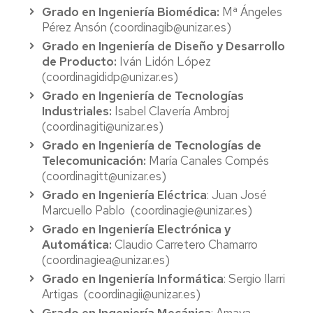
Grado en Ingeniería Biomédica:
Mª Ángeles
Pérez Ansón (coordinagib@unizar.es)
Grado en Ingeniería de Diseño y Desarrollo
de Producto:
Iván Lidón López
(coordinagididp@unizar.es)
Grado en Ingeniería de Tecnologías
Industriales:
Isabel Clavería Ambroj
(coordinagiti@unizar.es)
Grado en Ingeniería de Tecnologías de
Telecomunicación:
María Canales Compés
(coordinagitt@unizar.es)
Grado en Ingeniería Eléctrica
: Juan José
Marcuello Pablo (coordinagie@unizar.es)
Grado en Ingeniería Electrónica y
Automática:
Claudio Carretero Chamarro
(coordinagiea@unizar.es)
Grado en Ingeniería Informática
: Sergio Ilarri
Artigas (coordinagii@unizar.es)