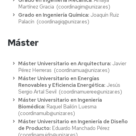
Grado en Ingeniería Mecánica
: Amaya
Martínez Gracia (coordinagim@unizar.es)
Grado en Ingeniería Química:
Joaquín Ruiz
Palacín (coordinagiq@unizar.es)
Máster
Máster Universitario en Arquitectura:
Javier
Pérez Herreras (coordinamua@unizar.es)
Máster Universitario en Energías
Renovables y Eficiencia Energética:
Jesús
Sergio Artal Sevil (coordinamueree@unizar.es)
Máster Universitario en Ingeniería
Biomédica:
Raquel Bailón Luesma
(coordinamuib@unizar.es)
Máster Universitario en Ingeniería de Diseño
de Producto:
Eduardo Manchado Pérez
(coordinamuidp@unizar.es)