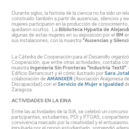
Durante siglos, la historia de la ciencia no ha sido un rel
construido también a partir de ausencias, silencios y e
mujeres participaron en la producción de conocimiento
quedaron ocultos. La
Biblioteca Hypatia de Alejand
algunas de estas mujeres en su exposición por el
8M
en
sus instalaciones, con la muestra
"Ausencias y Silenc
La Cátedra de Cooperación para el Desarrollo organiz
Cooperación, que entre otras actividades, contaba con
muestra
Ingeniería Sin Fronteras "Industria Textil"
,
Edificio Betancourt y el cómic ilustrado por
Sara Jota
colaboración de
AMANIXER
(Asociación Aragonesa de
Discapacidad) con el
Servicio de Mujer e Igualdad
d
Zaragoza.
ACTIVIDADES EN LA EINA
Entre las actividades de la SIA, se celebró un concurso
participantes, estudiantes, PDI y PTGAS, compartiero
convivencia marcado por la creatividad y el entusiasmo.
impulsada por el propio estudiantado, sorprendió además