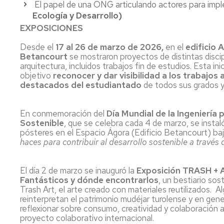
El papel de una ONG articulando actores para imp
Ecología y Desarrollo)
EXPOSICIONES
Desde el
17 al 26 de marzo de 2026,
en el
edificio 
Betancourt
se mostraron proyectos de distintas discipl
arquitectura, incluidos trabajos fin de estudios. Esta in
objetivo
reconocer y dar visibilidad a los trabajo
destacados del estudiantado
de todos sus grados y
En conmemoración del
Día Mundial de la Ingeniería 
Sostenible
, que se celebra cada 4 de marzo, se insta
pósteres en el Espacio Ágora (Edificio Betancourt) baj
haces para contribuir al desarrollo sostenible a través 
El día 2 de marzo se inauguró la
Exposición TRASH + 
Fantásticos y dónde encontrarlos
, un bestiario sos
Trash Art, el arte creado con materiales reutilizados. A
reinterpretan el patrimonio mudéjar turolense y en gener
reflexionar sobre consumo, creatividad y colaboración ar
proyecto colaborativo internacional.