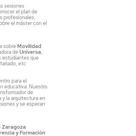
as sesiones
onocer el plan de
s profesionales,
obre el máster con el
va sobre
Movilidad
tadora de
Universa
,
os estudiantes que
ntariado, etc
ntro para el
n educativa. Nuestro
ransformador de
 y la arquitectura en
esiones y se esperan
e Zaragoza
rencia y Formación