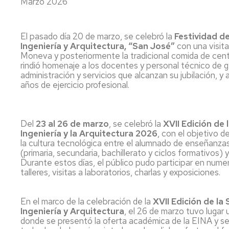
Marzo 2026
investigación
de
Estudios
Divulgación
El pasado día 20 de marzo, se celebró la
Festividad de
Trámites
Ingeniería y Arquitectura, “San José”
con una visita
Cátedras
administrativos
Moneva y posteriormente la tradicional comida de centro
de
rindió homenaje a los docentes y personal técnico de g
empresa
Movilidad
administración y servicios que alcanzan su jubilación, y 
Internacional
años de ejercicio profesional.
Emprendimiento
Prácticas
y
Empleo
Del
23 al 26 de marzo
, se celebró la
XVII Edición de
Ingeniería y la Arquitectura 2026
, con el objetivo d
Competencias
la cultura tecnológica entre el alumnado de enseñanzas
(primaria, secundaria, bachillerato y ciclos formativos) y
transversales
Durante estos días, el público pudo participar en nume
talleres, visitas a laboratorios, charlas y exposiciones.
Actividades
universitarias
En el marco de la celebración de la
XVII Edición de la
Ingeniería y Arquitectura
, el 26 de marzo tuvo lugar 
donde se presentó la oferta académica de la EINA y s