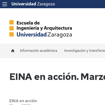
Información académica
Investigación y transfere
Horarios
Programas
de
doctorado
Calendarios
EINA en acción. Marz
Grupos
Tutorías
de
investigación
Exámenes
Institutos
Trabajos
EINA
en acción
de
Fin