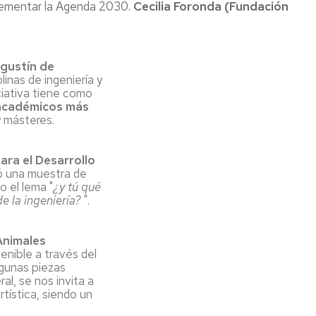
lementar la Agenda 2030.
Cecilia Foronda (Fundación
Agustín de
inas de ingeniería y
iciativa tiene como
s académicos más
 másteres.
para el Desarrollo
ló una muestra de
o el lema "
¿y tú qué
de la ingeniería?
".
Animales
tenible a través del
lgunas piezas
al, se nos invita a
tística, siendo un