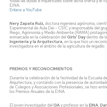
todas las dudas e inquietudes sobre dicha oferta y el f
EINA.
Enlace a YouTube
Nery Zapata Ruiz,
doctora ingeniera agrónoma, científ
Experimental de Aula Dei – CSIC y responsable del gru
Riego, Agronomía y Medio Ambiente (RAMA) protagoniz
enmarcada en la celebración del
Girls' Day
dentro de l
Ingeniería y la Arquitectura
, en la que hizo un recorr
investigadora en el ámbito de la agricultura de regadío.
PREMIOS Y RECONOCIMIENTOS
Durante la celebración de la festividad de la Escuela de
Arquitectura, y contando con la presencia de autorida
de Colegios y Asociaciones Profesionales, se hizo entr
los Premios Anuales de la EINA.
El joven investigador del
I3A
y profesor en la
EINA
,
Dan