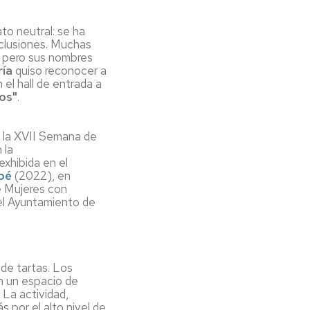
ato neutral: se ha
xclusiones. Muchas
, pero sus nombres
ría
quiso reconocer a
 el hall de entrada a
ios"
.
ó la XVII Semana de
 la
 exhibida en el
bé
(2022), en
 Mujeres con
el Ayuntamiento de
 de tartas. Los
n un espacio de
 La actividad,
 por el alto nivel de