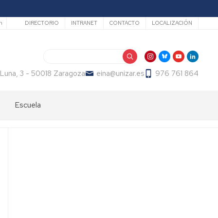
Secundario
h
DIRECTORIO
INTRANET
CONTACTO
LOCALIZACIÓN
Buscar
 Luna, 3 - 50018 Zaragoza
eina@unizar.es
976 761 864
Escuela
Bienvenida
Órganos
de
gobierno
Departamentos
y
áreas