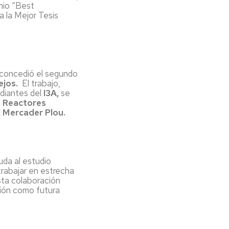
mio “Best
 la Mejor Tesis
concedió el segundo
ejos.
El trabajo,
udiantes del
I3A,
se
e Reactores
l Mercader Plou.
uda al estudio
rabajar en estrecha
sta colaboración
ción como futura