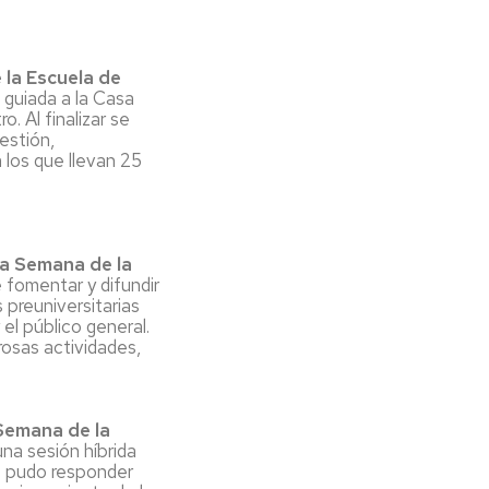
en
acción
Visitas
Recursos
institutos
digitales
 la Escuela de
y
Cultura
EINA
 guiada a la Casa
colegios
. Al finalizar se
Deporte
Biblioteca
estión,
Admisión
a los que llevan 25
Igualdad/Equidad
Cursos
Cero
Sostenibilidad
Jornada
Premios
 la Semana de la
de
y
e fomentar y difundir
Bienvenida
Concursos
 preuniversitarias
 el público general.
Programa
rosas actividades,
Tutor-
Mentor
 Semana de la
una sesión híbrida
e pudo responder