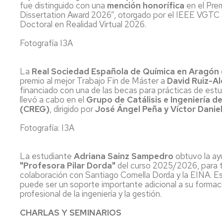
fue distinguido con una
mención honorífica
en el Pre
Dissertation Award 2026”, otorgado por el IEEE VGTC a
Doctoral en Realidad Virtual 2026.
Fotografía I3A
La
Real Sociedad Española de Química en Aragón
premio al mejor Trabajo Fin de Máster a
David Ruiz-Al
financiado con una de las becas para prácticas de est
llevó a cabo en el
Grupo de Catálisis e Ingeniería d
(CREG)
, dirigido por
José Ángel Peña y Víctor Danie
Fotografía: I3A
La estudiante
Adriana Sainz Sampedro
obtuvo la ay
"Profesora Pilar Dorda"
del curso 2025/2026, para t
colaboración con Santiago Comella Dorda y la EINA. E
puede ser un soporte importante adicional a su forma
profesional de la ingeniería y la gestión.
CHARLAS Y SEMINARIOS