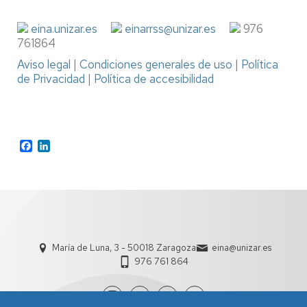
eina.unizar.es
einarrss@unizar.es
976
761864
Aviso legal
|
Condiciones generales de uso
|
Política
de Privacidad
|
Política de accesibilidad
Facebook
LinkedIn
María de Luna, 3 - 50018 Zaragoza
eina@unizar.es
976 761 864