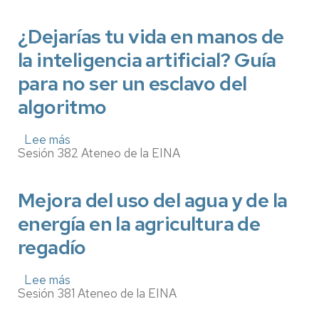
líquidos:
contribuyendo
a
¿Dejarías tu vida en manos de
resolver
la inteligencia artificial? Guía
desafíos
sociales
para no ser un esclavo del
actuales
y
algoritmo
estratégicos
Lee más
sobre
Sesión 382 Ateneo de la EINA
¿Dejarías
tu
vida
en
Mejora del uso del agua y de la
manos
energía en la agricultura de
de
la
regadío
inteligencia
artificial?
Guía
Lee más
sobre
para
Sesión 381 Ateneo de la EINA
Mejora
no
del
ser