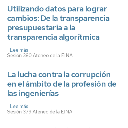
uso
un
del
Utilizando datos para lograr
esclavo
agua
del
cambios: De la transparencia
y
algoritmo
de
presupuestaria a la
la
energía
transparencia algorítmica
en
la
agricultura
Lee más
sobre
de
Sesión 380 Ateneo de la EINA
Utilizando
regadío
datos
para
lograr
La lucha contra la corrupción
cambios:
en el ámbito de la profesión de
De
la
las ingenierías
transparencia
presupuestaria
a
Lee más
sobre
la
Sesión 379 Ateneo de la EINA
La
transparencia
lucha
algorítmica
contra