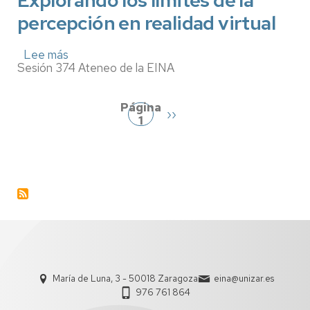
Explorando los límites de la
un
percepción en realidad virtual
mundo
más
sostenible
Lee más
sobre
Sesión 374 Ateneo de la EINA
¿Vemos
Paginación
o
imaginamos?
Explorando
Página
Siguiente
››
los
1
página
límites
de
la
percepción
en
realidad
virtual
María de Luna, 3 - 50018 Zaragoza
eina@unizar.es
976 761 864