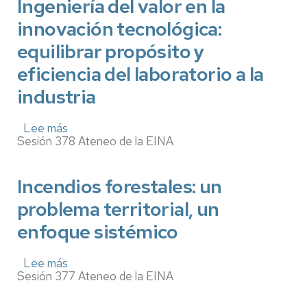
la
Ingeniería del valor en la
corrupción
innovación tecnológica:
en
el
equilibrar propósito y
ámbito
de
eficiencia del laboratorio a la
la
industria
profesión
de
las
Lee más
sobre
ingenierías
Sesión 378 Ateneo de la EINA
Ingeniería
del
valor
en
Incendios forestales: un
la
problema territorial, un
innovación
tecnológica:
enfoque sistémico
equilibrar
propósito
y
Lee más
sobre
eficiencia
Sesión 377 Ateneo de la EINA
Incendios
del
forestales:
laboratorio
un