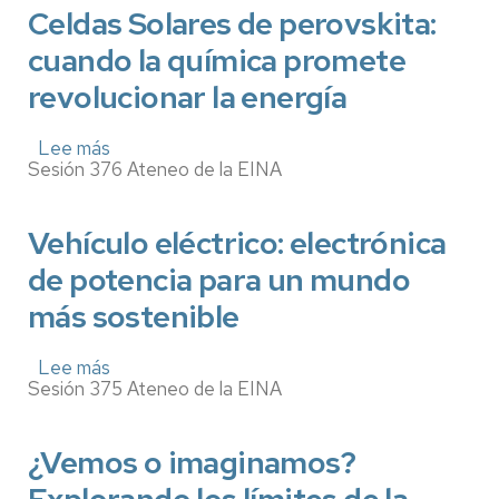
a
problema
Celdas Solares de perovskita:
la
territorial,
industria
cuando la química promete
un
enfoque
revolucionar la energía
sistémico
Lee más
sobre
Sesión 376 Ateneo de la EINA
Celdas
Solares
de
perovskita:
Vehículo eléctrico: electrónica
cuando
de potencia para un mundo
la
química
más sostenible
promete
revolucionar
la
Lee más
sobre
energía
Sesión 375 Ateneo de la EINA
Vehículo
eléctrico:
electrónica
de
¿Vemos o imaginamos?
potencia
para