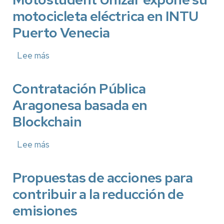
y
motocicleta eléctrica en INTU
divulgando:
Un
Puerto Venecia
viaje
a
lo
Lee más
sobre
desconocido
Motostudent
Unizar
expone
Contratación Pública
su
Aragonesa basada en
motocicleta
eléctrica
Blockchain
en
INTU
Puerto
Lee más
sobre
Venecia
Contratación
Pública
Aragonesa
Propuestas de acciones para
basada
contribuir a la reducción de
en
Blockchain
emisiones