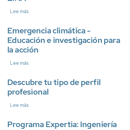
Lee más
sobre
Reunión
informativa
programas
Emergencia climática -
de
Educación e investigación para
movilidad
de
la acción
la
EINA
Lee más
sobre
Emergencia
climática
-
Descubre tu tipo de perfil
Educación
profesional
e
investigación
para
Lee más
sobre
la
Descubre
acción
tu
tipo
Programa Expertia: Ingeniería
de