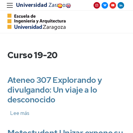
Curso 19-20
Ateneo 307 Explorando y
divulgando: Un viaje a lo
desconocido
Lee más
sobre
Ateneo
307
Explorando
Motostudent Unizar expone su