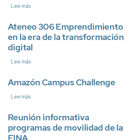
Lee más
sobre
Propuestas
de
acciones
Ateneo 306 Emprendimiento
para
en la era de la transformación
contribuir
a
digital
la
reducción
de
Lee más
sobre
emisiones
Ateneo
306
Emprendimiento
Amazón Campus Challenge
en
la
Lee más
sobre
era
Amazón
de
Campus
la
Challenge
Reunión informativa
transformación
digital
programas de movilidad de la
EINA