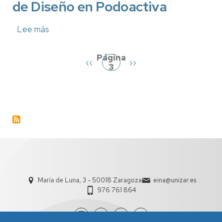
de Diseño en Podoactiva
perfil
profesional
Lee más
sobre
Paginación
Programa
Expertia:
Ingeniería
Página
Página
‹‹
Siguiente
››
de
3
anterior
página
Diseño
en
Podoactiva
María de Luna, 3 - 50018 Zaragoza
eina@unizar.es
976 761 864