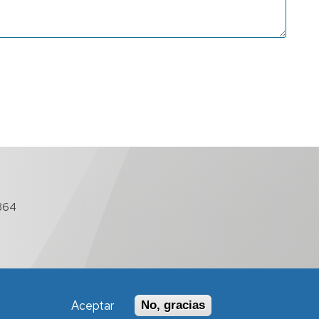
864
Aceptar
No, gracias