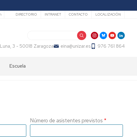
Secundario
h
DIRECTORIO
INTRANET
CONTACTO
LOCALIZACIÓN
Buscar
 Luna, 3 - 50018 Zaragoza
eina@unizar.es
976 761 864
Escuela
Bienvenida
Órganos
de
gobierno
Departamentos
Número de asistentes previstos
y
áreas