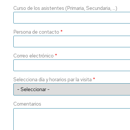
investigación
de
Curso de los asistentes (Primaria, Secundaria, ...)
Estudios
Divulgación
Trámites
Cátedras
administrativos
Persona de contacto
de
empresa
Movilidad
Internacional
Emprendimiento
Correo electrónico
Prácticas
y
Empleo
Selecciona día y horarios par la visita
Competencias
transversales
Actividades
Comentarios
universitarias