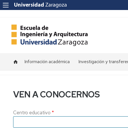
Información académica
Investigación y transfere
Horarios
Programas
de
doctorado
Calendarios
VEN A CONOCERNOS
Grupos
Tutorías
de
investigación
Exámenes
Centro educativo
Institutos
Trabajos
de
Fin