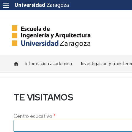
Información académica
Investigación y transfere
Horarios
Programas
de
doctorado
Calendarios
TE VISITAMOS
Grupos
Tutorías
de
investigación
Exámenes
Centro educativo
Institutos
Trabajos
de
Fin