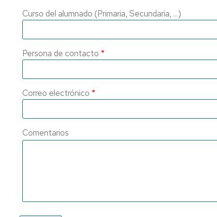
investigación
de
Curso del alumnado (Primaria, Secundaria, ...)
Estudios
Divulgación
Trámites
Cátedras
administrativos
Persona de contacto
de
empresa
Movilidad
Internacional
Emprendimiento
Correo electrónico
Prácticas
y
Empleo
Comentarios
Competencias
transversales
Actividades
universitarias