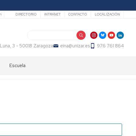
Secundario
h
DIRECTORIO
INTRANET
CONTACTO
LOCALIZACIÓN
Buscar
 Luna, 3 - 50018 Zaragoza
eina@unizar.es
976 761 864
Escuela
Bienvenida
Órganos
de
gobierno
Departamentos
y
áreas