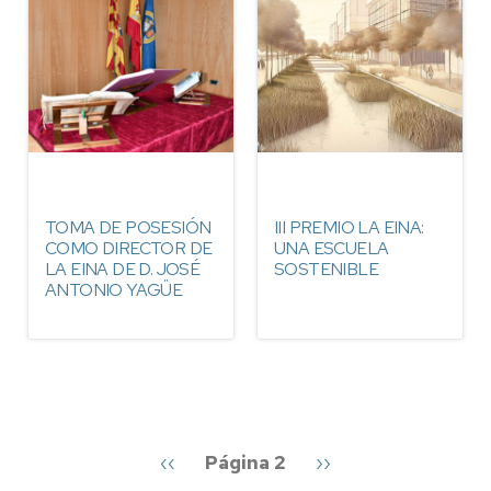
TOMA DE POSESIÓN
III PREMIO LA EINA:
COMO DIRECTOR DE
UNA ESCUELA
LA EINA DE D. JOSÉ
SOSTENIBLE
ANTONIO YAGÜE
Paginación
Página
‹‹
Página 2
Siguiente
››
anterior
página