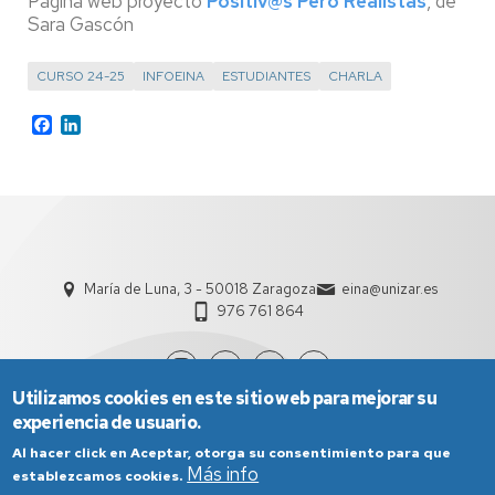
Página web proyecto
Positiv@s Pero Realistas
, de
Sara Gascón
CURSO 24-25
INFOEINA
ESTUDIANTES
CHARLA
Facebook
LinkedIn
María de Luna, 3 - 50018 Zaragoza
eina@unizar.es
976 761 864
Utilizamos cookies en este sitio web para mejorar su
experiencia de usuario.
Al hacer click en Aceptar, otorga su consentimiento para que
Más info
establezcamos cookies.