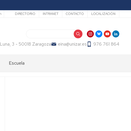
Secundario
h
DIRECTORIO
INTRANET
CONTACTO
LOCALIZACIÓN
Buscar
 Luna, 3 - 50018 Zaragoza
eina@unizar.es
976 761 864
Escuela
Bienvenida
Órganos
de
gobierno
Departamentos
y
áreas