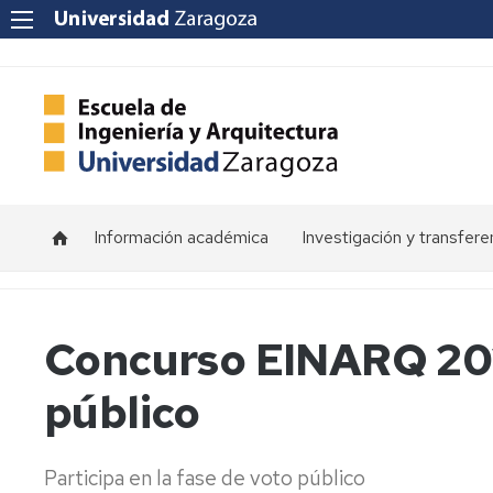
Información académica
Investigación y transfere
Horarios
Programas
de
doctorado
Calendarios
Concurso EINARQ 202
Grupos
Tutorías
público
de
investigación
Exámenes
Institutos
Trabajos
Participa en la fase de voto público
de
Fin