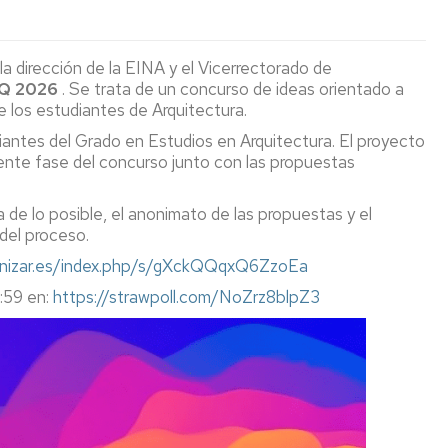
en
acción
Visitas
Recursos
institutos
digitales
a dirección de la EINA y el Vicerrectorado de
y
Cultura
EINA
Q 2026
. Se trata de un concurso de ideas orientado a
colegios
e los estudiantes de Arquitectura.
Deporte
Biblioteca
Admisión
antes del Grado en Estudios en Arquitectura. El proyecto
Igualdad/Equidad
iente fase del concurso junto con las propuestas
Cursos
Cero
Sostenibilidad
 de lo posible, el anonimato de las propuestas y el
 del proceso.
Jornada
Premios
de
y
.unizar.es/index.php/s/gXckQQqxQ6ZzoEa
Bienvenida
Concursos
:59 en:
https://strawpoll.com/NoZrz8blpZ3
Programa
Tutor-
Mentor