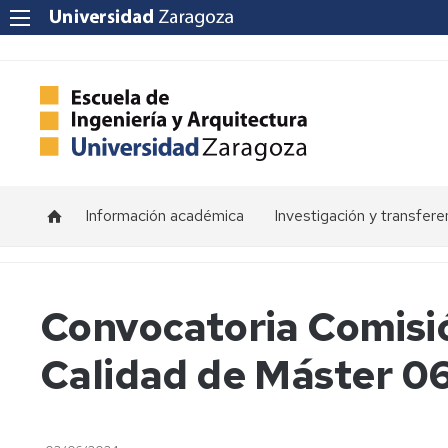
Información académica
Investigación y transfere
Horarios
Programas
de
doctorado
Calendarios
Convocatoria Comisi
Grupos
Tutorías
Calidad de Máster 
de
investigación
Exámenes
Institutos
Trabajos
de
Fin