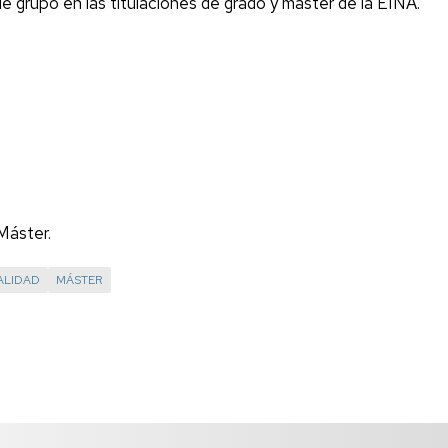
e grupo en las titulaciones de grado y máster de la EINA.
Máster.
ALIDAD
MÁSTER