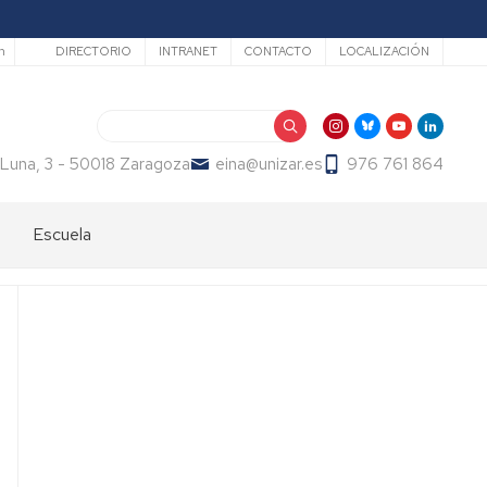
Secundario
h
DIRECTORIO
INTRANET
CONTACTO
LOCALIZACIÓN
Buscar
 Luna, 3 - 50018 Zaragoza
eina@unizar.es
976 761 864
Escuela
Bienvenida
Órganos
de
gobierno
Departamentos
y
áreas