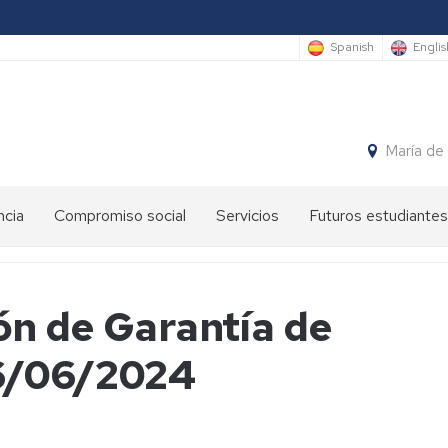
Spanish
Englis
María de
ncia
Compromiso social
Servicios
Futuros estudiantes
Premios
Administración
International
anuales
y
Students
EINA
servicios
ón de Garantía de
Semana
Ateneo
Sede
de
06/06/2024
de
Electrónica
la
la
Ingeniería
EINA
y
Gestión
la
de
Arquitectura
EINA
espacios