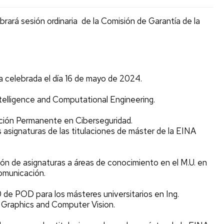
en
acción
Visitas
Recursos
brará sesión ordinaria de la Comisión de Garantía de la
institutos
digitales
y
Cultura
EINA
colegios
Deporte
Biblioteca
Admisión
Igualdad/Equidad
ria celebrada el día 16 de mayo de 2024.
Cursos
Cero
Sostenibilidad
ntelligence and Computational Engineering.
Jornada
Premios
ción Permanente en Ciberseguridad.
de
y
s asignaturas de las titulaciones de máster de la EINA
Bienvenida
Concursos
Programa
ión de asignaturas a áreas de conocimiento en el M.U. en
Tutor-
comunicación.
Mentor
0 de POD para los másteres universitarios en Ing.
 Graphics and Computer Vision.