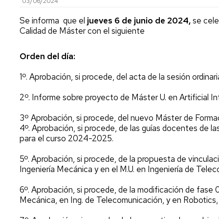
03/06/2024
investigación
de
Estudios
Se informa que el
jueves 6 de junio de 2024,
se cele
Divulgación
Calidad de Máster con el siguiente
Trámites
Cátedras
administrativos
Orden del día:
de
empresa
Movilidad
1º. Aprobación, si procede, del acta de la sesión ordina
Internacional
Emprendimiento
Prácticas
2º. Informe sobre proyecto de Máster U. en Artificial I
y
Empleo
3º Aprobación, si procede, del nuevo Máster de Forma
4º. Aprobación, si procede, de las guías docentes de la
Competencias
para el curso 2024-2025.
transversales
5º. Aprobación, si procede, de la propuesta de vinculac
Actividades
Ingeniería Mecánica y en el M.U. en Ingeniería de Tele
universitarias
6º. Aprobación, si procede, de la modificación de fase 
Mecánica, en Ing. de Telecomunicación, y en Robotics,