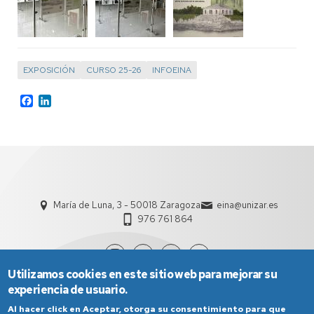
EXPOSICIÓN
CURSO 25-26
INFOEINA
Facebook
LinkedIn
María de Luna, 3 - 50018 Zaragoza
eina@unizar.es
976 761 864
Utilizamos cookies en este sitio web para mejorar su
experiencia de usuario.
Al hacer click en Aceptar, otorga su consentimiento para que