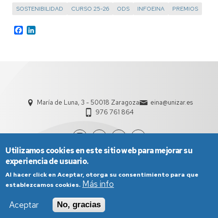
SOSTENIBILIDAD
CURSO 25-26
ODS
INFOEINA
PREMIOS
Facebook
LinkedIn
María de Luna, 3 - 50018 Zaragoza
eina@unizar.es
976 761 864
Utilizamos cookies en este sitio web para mejorar su
experiencia de usuario.
Al hacer click en Aceptar, otorga su consentimiento para que
Más info
establezcamos cookies.
Aceptar
No, gracias
Aviso Legal
Condiciones generales de uso
Política de Privacidad
Política de Cookies