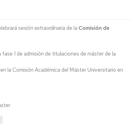
en
acción
Visitas
Recursos
institutos
digitales
y
Cultura
EINA
elebrará sesión extraordinaria de la
Comisión de
colegios
Deporte
Biblioteca
Admisión
Igualdad/Equidad
la fase 1 de admisión de titulaciones de máster de la
Cursos
Cero
Sostenibilidad
 en la Comisión Académica del Máster Universitario en
Jornada
Premios
de
y
Bienvenida
Concursos
Programa
Tutor-
áster
Mentor