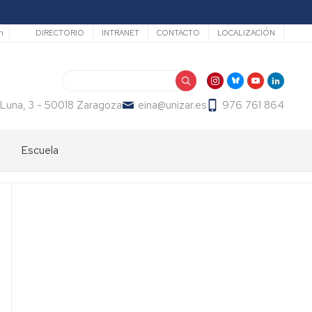
Secundario
h
DIRECTORIO
INTRANET
CONTACTO
LOCALIZACIÓN
Buscar
 Luna, 3 - 50018 Zaragoza
eina@unizar.es
976 761 864
Escuela
Bienvenida
Órganos
de
gobierno
Departamentos
y
áreas