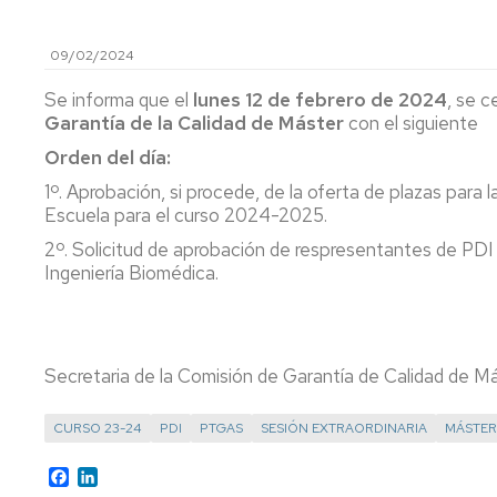
investigación
de
Estudios
09/02/2024
Divulgación
Trámites
Se informa que el
lunes 12 de febrero de 2024
, se c
Cátedras
administrativos
Garantía de la Calidad de Máster
con el siguiente
de
empresa
Movilidad
Orden del día:
Internacional
1º. Aprobación, si procede, de la oferta de plazas para 
Emprendimiento
Escuela para el curso 2024-2025.
Prácticas
y
2º. Solicitud de aprobación de respresentantes de PDI
Empleo
Ingeniería Biomédica.
Competencias
transversales
Secretaria de la Comisión de Garantía de Calidad de M
Actividades
universitarias
CURSO 23-24
PDI
PTGAS
SESIÓN EXTRAORDINARIA
MÁSTER
Facebook
LinkedIn