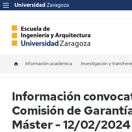
Información académica
Investigación y transfere
Horarios
Programas
de
doctorado
Calendarios
Información convocat
Grupos
Tutorías
Comisión de Garantía
de
investigación
Exámenes
Máster - 12/02/2024
Institutos
Trabajos
de
Fin