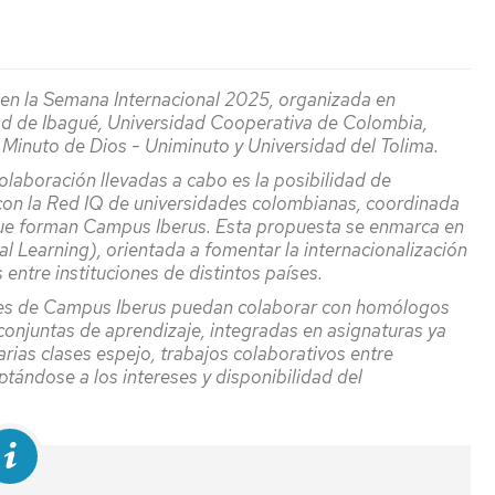
en
acción
Visitas
Recursos
institutos
digitales
y
Cultura
EINA
n en la Semana Internacional 2025, organizada en
colegios
dad de Ibagué, Universidad Cooperativa de Colombia,
Deporte
Biblioteca
 Minuto de Dios - Uniminuto y Universidad del Tolima.
Admisión
Igualdad/Equidad
laboración llevadas a cabo es la posibilidad de
Cursos
 con la Red IQ de universidades colombianas, coordinada
Cero
Sostenibilidad
 que forman Campus Iberus. Esta propuesta se enmarca en
l Learning), orientada a fomentar la internacionalización
Jornada
Premios
 entre instituciones de distintos países.
de
y
Bienvenida
dades de Campus Iberus puedan colaborar con homólogos
Concursos
conjuntas de aprendizaje, integradas en asignaturas ya
Programa
arias clases espejo, trabajos colaborativos entre
Tutor-
aptándose a los intereses y disponibilidad del
Mentor