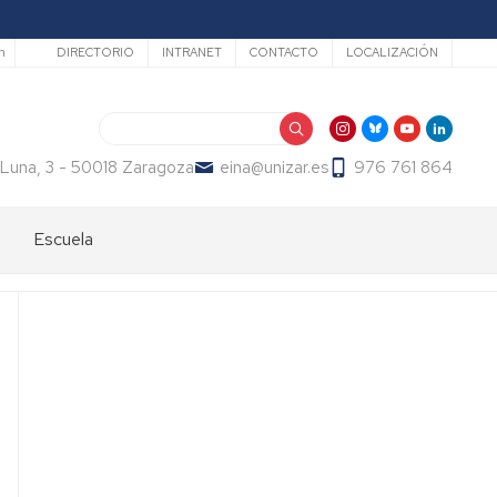
Secundario
h
DIRECTORIO
INTRANET
CONTACTO
LOCALIZACIÓN
Buscar
 Luna, 3 - 50018 Zaragoza
eina@unizar.es
976 761 864
Escuela
Bienvenida
Órganos
de
gobierno
Departamentos
y
áreas