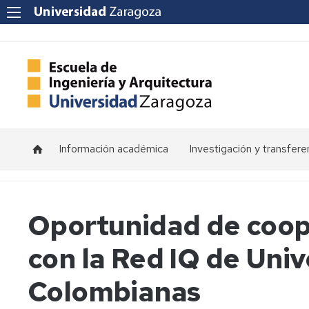
Información académica
Investigación y transfere
Horarios
Programas
de
doctorado
Calendarios
Oportunidad de coo
Grupos
Tutorías
con la Red IQ de Uni
de
investigación
Exámenes
Colombianas
Institutos
Trabajos
de
Fin