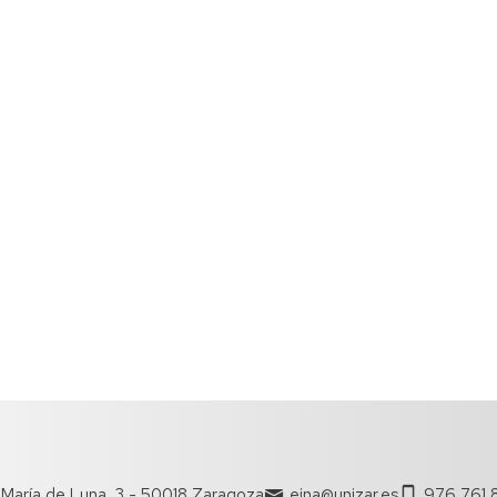
María de Luna, 3 - 50018 Zaragoza
eina@unizar.es
976 761 