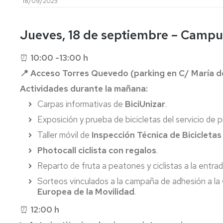
18/09/2025
investigación
de
Estudios
Divulgación
Jueves, 18 de septiembre – Campu
Trámites
Cátedras
administrativos
de
⏰
10:00 -13:00 h
empresa
Movilidad
📍 Acceso Torres Quevedo (parking en C/ María d
Internacional
Emprendimiento
Actividades durante la mañana:
Prácticas
Carpas informativas de
BiciUnizar
.
y
Empleo
Exposición y prueba de bicicletas del servicio de 
Taller móvil de
Inspección Técnica de Bicicletas
Competencias
transversales
Photocall ciclista con regalos
.
Reparto de fruta a peatones y ciclistas a la entra
Actividades
universitarias
Sorteos vinculados a la campaña de adhesión a la
Europea de la Movilidad
.
⏰
12:00 h