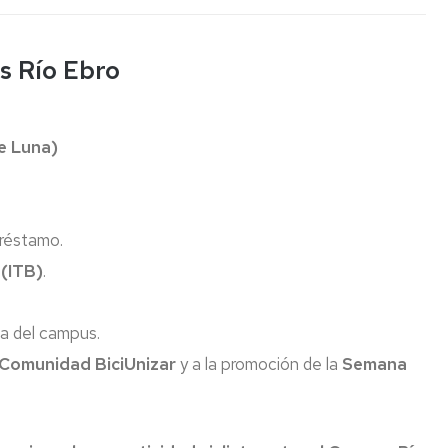
en
acción
Visitas
Recursos
institutos
digitales
s Río Ebro
y
Cultura
EINA
colegios
Deporte
Biblioteca
Admisión
e Luna)
Igualdad/Equidad
Cursos
Cero
Sostenibilidad
Jornada
Premios
préstamo.
de
y
 (ITB)
.
Bienvenida
Concursos
Programa
da del campus.
Tutor-
Mentor
Comunidad BiciUnizar
y a la promoción de la
Semana