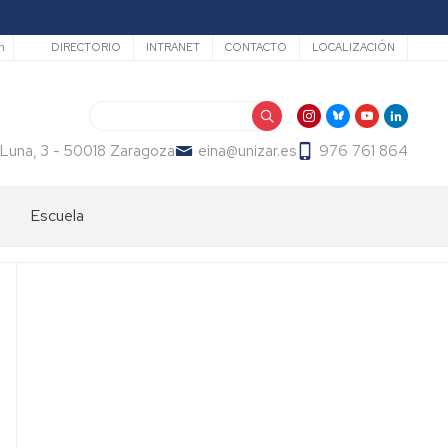
Secundario
h
DIRECTORIO
INTRANET
CONTACTO
LOCALIZACIÓN
Buscar
 Luna, 3 - 50018 Zaragoza
eina@unizar.es
976 761 864
Escuela
Bienvenida
Órganos
de
gobierno
Departamentos
y
áreas