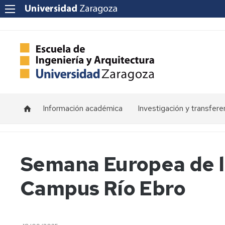
Información académica
Investigación y transfere
Horarios
Programas
de
doctorado
Calendarios
Semana Europea de l
Grupos
Tutorías
Campus Río Ebro
de
investigación
Exámenes
Institutos
Trabajos
de
Fin