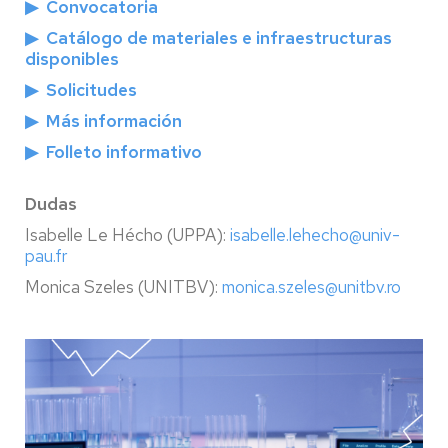
▶
Convocatoria
▶
Catálogo de materiales e infraestructuras
disponibles
▶
Solicitudes
▶
Más información
▶
Folleto informativo
Dudas
Isabelle Le Hécho (UPPA):
isabelle.lehecho@univ-
pau.fr
Monica Szeles (UNITBV):
monica.szeles@unitbv.ro