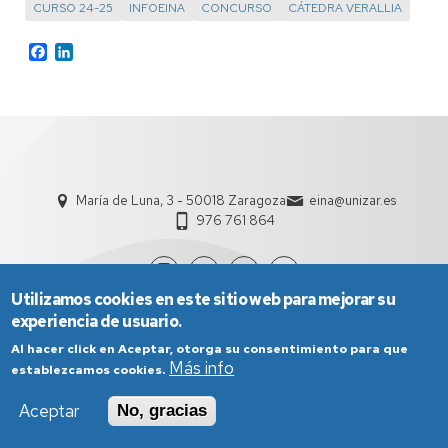
CURSO 24-25
INFOEINA
CONCURSO
CÁTEDRA VERALLIA
Facebook
LinkedIn
María de Luna, 3 - 50018 Zaragoza
eina@unizar.es
976 761 864
Utilizamos cookies en este sitio web para mejorar su
experiencia de usuario.
Al hacer click en Aceptar, otorga su consentimiento para que
Más info
establezcamos cookies.
Aceptar
No, gracias
Aviso Legal
Condiciones generales de uso
Política de Privacidad
Política de Cookies
Política de Accesibilidad