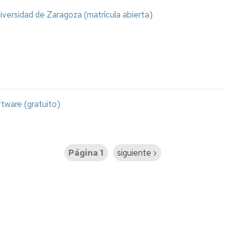
iversidad de Zaragoza (matrícula abierta)
ftware (gratuito)
Página 1
Siguiente
siguiente ›
página