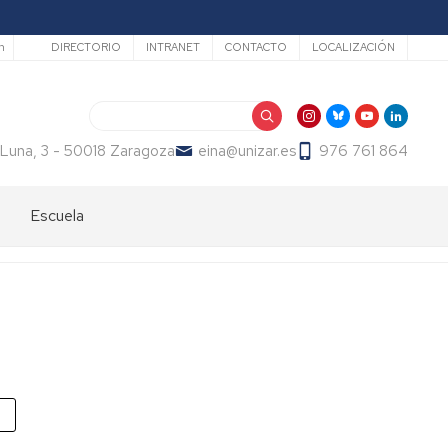
Secundario
h
DIRECTORIO
INTRANET
CONTACTO
LOCALIZACIÓN
Buscar
 Luna, 3 - 50018 Zaragoza
eina@unizar.es
976 761 864
Escuela
Bienvenida
Órganos
de
gobierno
Departamentos
y
áreas