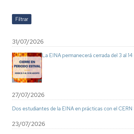
investigación
de
Estudios
Divulgación
Trámites
Cátedras
administrativos
de
empresa
31/07/2026
Movilidad
Internacional
Emprendimiento
La EINA permanecerá cerrada del 3 al 14
Prácticas
y
Empleo
Competencias
transversales
27/07/2026
Actividades
universitarias
Dos estudiantes de la EINA en prácticas con el CER
23/07/2026