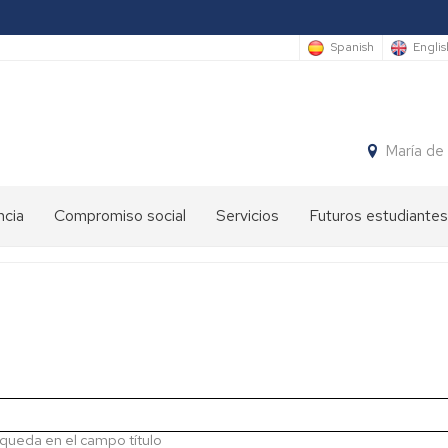
Spanish
Englis
María de
ncia
Compromiso social
Servicios
Futuros estudiantes
Premios
Administración
International
anuales
y
Students
EINA
servicios
Semana
Ateneo
Sede
de
de
Electrónica
la
la
Ingeniería
EINA
y
Gestión
la
de
Arquitectura
queda en el campo título
EINA
espacios