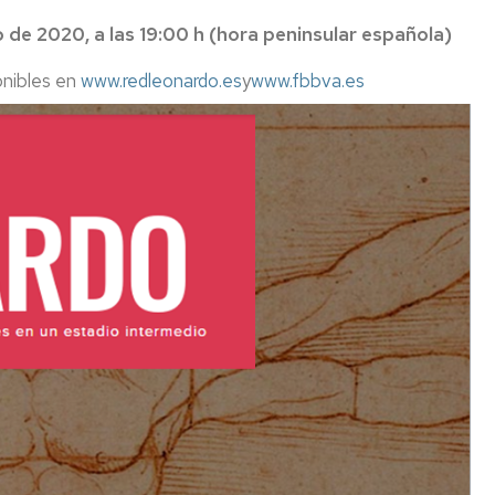
 de 2020, a las 19:00 h (hora peninsular española)
onibles en
www.redleonardo.es
y
www.fbbva.es