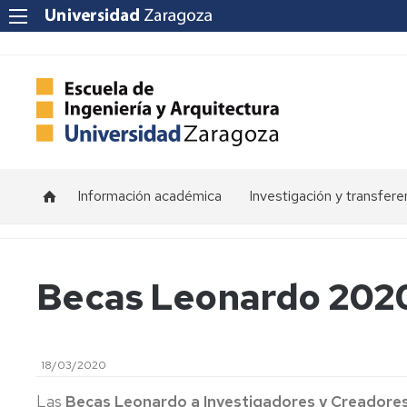
Información académica
Investigación y transfere
Horarios
Programas
de
doctorado
Calendarios
Becas Leonardo 202
Grupos
Tutorías
de
investigación
Exámenes
18/03/2020
Institutos
Trabajos
de
Las
Becas Leonardo a Investigadores y Creadore
Fin