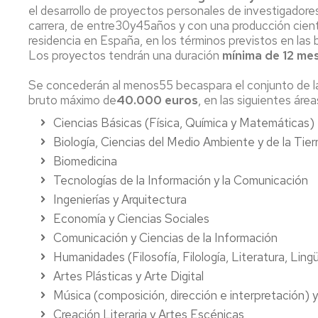
investigación
el desarrollo de proyectos personales de investigadore
de
Estudios
carrera, de entre30y45años y con una producción cientí
Divulgación
residencia en España, en los términos previstos en las 
Trámites
Los proyectos tendrán una duración
mínima de 12 me
Cátedras
administrativos
de
Se concederán al menos55 becaspara el conjunto de la
empresa
Movilidad
bruto máximo de
40.000 euros
, en las siguientes área
Internacional
Ciencias Básicas (Física, Química y Matemáticas)
Emprendimiento
Prácticas
Biología, Ciencias del Medio Ambiente y de la Tier
y
Biomedicina
Empleo
Tecnologías de la Información y la Comunicación
Competencias
Ingenierías y Arquitectura
transversales
Economía y Ciencias Sociales
Comunicación y Ciencias de la Información
Actividades
universitarias
Humanidades (Filosofía, Filología, Literatura, Lingü
Artes Plásticas y Arte Digital
Música (composición, dirección e interpretación) 
Creación Literaria y Artes Escénicas