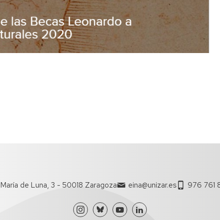
María de Luna, 3 - 50018 Zaragoza
eina@unizar.es
976 761 