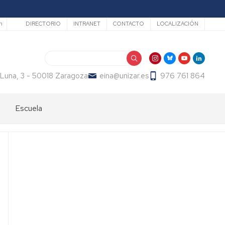
Secundario
h
DIRECTORIO
INTRANET
CONTACTO
LOCALIZACIÓN
Buscar
 Luna, 3 - 50018 Zaragoza
eina@unizar.es
976 761 864
Escuela
Bienvenida
Órganos
de
gobierno
Departamentos
y
áreas