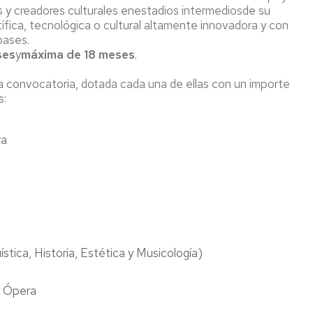
en
s y creadores culturales enestadios intermediosde su
acción
Visitas
Recursos
fica, tecnológica o cultural altamente innovadora y con
institutos
digitales
bases.
y
Cultura
EINA
ses
y
máxima de 18 meses
.
colegios
Deporte
Biblioteca
 convocatoria, dotada cada una de ellas con un importe
Admisión
s:
Igualdad/Equidad
Cursos
Cero
Sostenibilidad
ra
Jornada
Premios
de
y
Bienvenida
Concursos
Programa
Tutor-
Mentor
ística, Historia, Estética y Musicología)
y Ópera