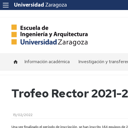
Información académica
Investigación y transfere
Horarios
Programas
de
doctorado
Calendarios
Trofeo Rector 2021-
Grupos
Tutorías
de
investigación
Exámenes
15/02/2022
Institutos
Trabajos
de
Fin
Una vez finalizado el periodo de inscripción, se han inscrito 164 equipos de 