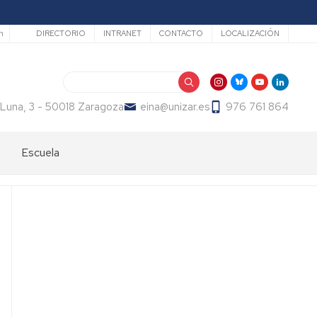
Secundario
h
DIRECTORIO
INTRANET
CONTACTO
LOCALIZACIÓN
Buscar
 Luna, 3 - 50018 Zaragoza
eina@unizar.es
976 761 864
Escuela
Bienvenida
Órganos
de
gobierno
Departamentos
y
áreas