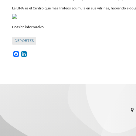
investigación
de
La EINA es el Centro que más Trofeos acumula en sus vitrinas, habiendo sido
Estudios
Divulgación
Trámites
Dossier informativo
Cátedras
administrativos
de
empresa
DEPORTES
Movilidad
Internacional
Emprendimiento
Facebook
LinkedIn
Prácticas
y
Empleo
Competencias
transversales
Actividades
universitarias