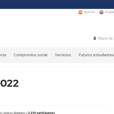
Spanish
Englis
María de
ncia
Compromiso social
Servicios
Futuros estudiantes
Premios
Administración
International
anuales
y
Students
EINA
servicios
2022
Semana
Ateneo
Sede
de
de
Electrónica
la
la
Ingeniería
EINA
y
Gestión
la
de
Arquitectura
EINA
espacios
25 centros distintos y
2.319
participantes
.