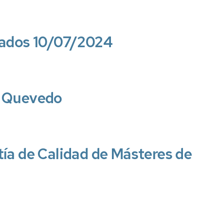
Asociaciones
Calidad
y
rados 10/07/2024
Transparencia
Contacto
Localización
es Quevedo
Identidad
corporativa
Galería
de
ía de Calidad de Másteres de
imágenes
Historia