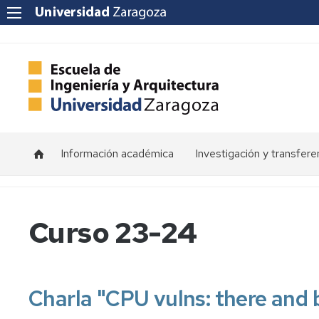
Información académica
Investigación y transfere
Horarios
Programas
de
doctorado
Calendarios
Curso 23-24
Grupos
Tutorías
de
investigación
Exámenes
Charla "CPU vulns: there and
Institutos
Trabajos
de
Fin