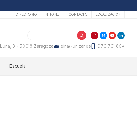
Secundario
h
DIRECTORIO
INTRANET
CONTACTO
LOCALIZACIÓN
Buscar
 Luna, 3 - 50018 Zaragoza
eina@unizar.es
976 761 864
Escuela
Bienvenida
Órganos
de
gobierno
Departamentos
y
áreas