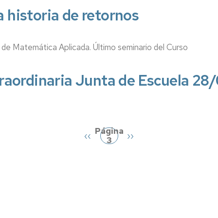
historia de retornos
 de Matemática Aplicada. Último seminario del Curso
raordinaria Junta de Escuela 2
Página
Página
‹‹
Siguiente
››
3
anterior
página