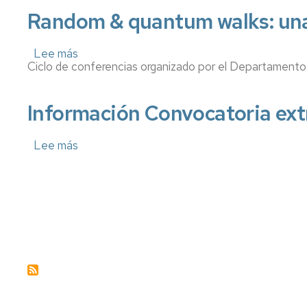
y
Cátedras
Desarrollo
UNIZAR
Random & quantum walks: una 
del
Producto
EINA)
Lee más
sobre
Ciclo de conferencias organizado por el Departamento
Random
&
quantum
walks:
Información Convocatoria ext
una
historia
de
Lee más
sobre
retornos
Paginación
Información
Convocatoria
extraordinaria
Junta
de
Escuela
28/06/2024