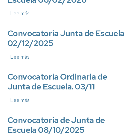
de
Escuela
Lee más
sobre
10/02/2026
Convocatoria
de
Junta
Convocatoria Junta de Escuela
de
02/12/2025
Escuela
06/02/2026
Lee más
sobre
Convocatoria
Junta
de
Convocatoria Ordinaria de
Escuela
Junta de Escuela. 03/11
02/12/2025
Lee más
sobre
Convocatoria
Ordinaria
de
Convocatoria de Junta de
Junta
Escuela 08/10/2025
de