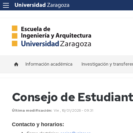
Información académica
Investigación y transfere
Horarios
Programas
de
doctorado
Calendarios
Consejo de Estudiant
Grupos
Tutorías
de
Última modificación
Vie , 16/01/2026 - 09:31
investigación
Exámenes
Contacto y horarios:
Institutos
Trabajos
de
Fin