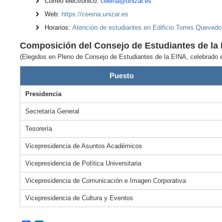
Correo electrónico:
ceeina@unizar.es
investigación
de
Web:
https://ceeina.unizar.es
Estudios
Divulgación
Horarios:
Atención de estudiantes en Edificio Torres Quevedo
Trámites
Composición del Consejo de Estudiantes de la 
Cátedras
administrativos
de
(Elegidos en Pleno de Consejo de Estudiantes de la EINA, celebrado el
empresa
Movilidad
Puesto
Internacional
Emprendimiento
Presidencia
Prácticas
y
Secretaría General
Empleo
Tesorería
Competencias
Vicepresidencia de Asuntos Académicos
transversales
Vicepresidencia de Política Universitaria
Actividades
universitarias
Vicepresidencia de Comunicación e Imagen Corporativa
Vicepresidencia de Cultura y Eventos