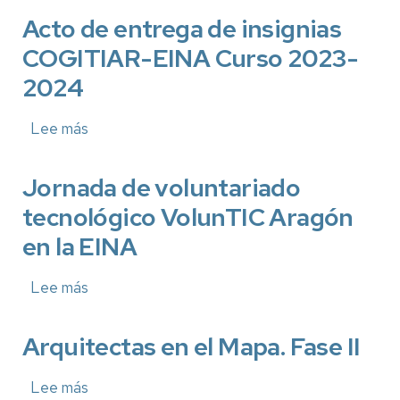
Académico
de
Acto de entrega de insignias
Graduación
COGITIAR-EINA Curso 2023-
y
entrega
2024
de
Diplomas
Grados/Másteres
Lee más
sobre
EINA
Acto
-
de
14/06/2024
entrega
Jornada de voluntariado
de
tecnológico VolunTIC Aragón
insignias
COGITIAR-
en la EINA
EINA
Curso
2023-
Lee más
sobre
2024
Jornada
de
voluntariado
Arquitectas en el Mapa. Fase II
tecnológico
VolunTIC
Lee más
sobre
Aragón