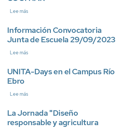
Industrial
de
Lee más
sobre
Aragón
II
Torneo
de
Información Convocatoria
Fútbol
Junta de Escuela 29/09/2023
Mixto
COGITIAR
Lee más
sobre
Información
Convocatoria
Junta
UNITA-Days en el Campus Río
de
Ebro
Escuela
29/09/2023
Lee más
sobre
UNITA-
Days
en
La Jornada "Diseño
el
responsable y agricultura
Campus
Río