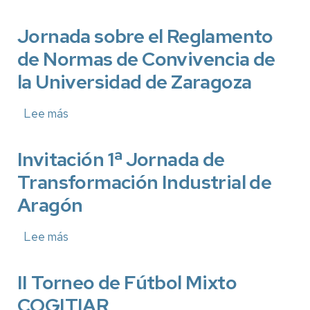
Arquitectas
en
en
la
el
Jornada sobre el Reglamento
EINA
Mapa.
de Normas de Convivencia de
Fase
II
la Universidad de Zaragoza
Lee más
sobre
Jornada
sobre
el
Invitación 1ª Jornada de
Reglamento
Transformación Industrial de
de
Normas
Aragón
de
Convivencia
de
Lee más
sobre
la
Invitación
Universidad
1ª
de
Jornada
II Torneo de Fútbol Mixto
Zaragoza
de
COGITIAR
Transformación