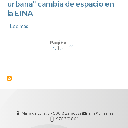
urbana" cambia de espacio en
Ebro
la EINA
Lee más
sobre
Paginación
La
Jornada
"Diseño
Página
Siguiente
››
responsable
1
página
y
agricultura
urbana"
cambia
de
espacio
en
la
EINA
María de Luna, 3 - 50018 Zaragoza
eina@unizar.es
976 761 864