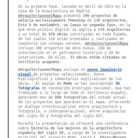
En su primera fase, lanzada en abril de 2023 en la
Casa de la Arquitectura en Madrid,
#ArquitectasenelMapa
presentó
196 proyectos de
autoría exclusivamente femenina
de
136 arquitectas
.
Este 6 de noviembre, se lanza su segunda fase
, en la
que este archivo digital se amplia a
278 arquitectas
y un total de
420 obras
construidas en toda España,
de las cuales 124 están premiadas y realizadas en
coautoría con colegas varones.
#ArquitectasenelMapa
incluye 300 proyectos de obra nueva, 100 de
intervención en el patrimonio histórico y 20 de
interiorismo. De ellas,
33 obras están situadas en
territorio aragonés
.
#ArquitectasenelMapa
incluye un
nuevo imaginario
visual
de proyectos seleccionados, datos
bibliograficos y comentarios explicativos de las
obras. Al equipo de
MuWo
se han incorporado
30
fotógrafas
de reconocido prestigio nacional, que han
trabajado a lo largo de todo el territorio español,
generando más de
800 fotografías
del estado
actual
de los proyectos que aparecen en el mapa, ofreciendo
un
diálogo interdisciplinar entre arquitectura y
fotografía, e intergeneracional, entre arquitectas
del siglo XX y fotógrafas del siglo XXI.
Durante la presentación se ofrecerá una conferencia
sobre
historia de las mujeres en la arquitectura
española del siglo XX,
a cargo de la investigadora
principal del proyecto MuWo,
Lucía C. Pérez-Moreno
,