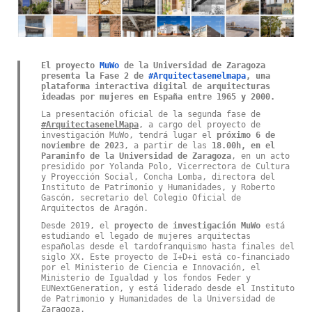
El proyecto
MuWo
de la Universidad de Zaragoza
presenta la Fase 2 de
#Arquitectasenelmapa
, una
plataforma interactiva digital de arquitecturas
ideadas por mujeres en España entre 1965 y 2000.
La presentación oficial de la segunda fase de
#ArquitectasenelMapa
, a cargo del proyecto de
investigación MuWo, tendrá lugar el
próximo 6 de
noviembre de 2023
, a partir de las
1
8.00h, en
el
Paraninfo de la Universidad de Zaragoza
, en un acto
presidido por Yolanda Polo, Vicerrectora de Cultura
y Proyección Social, Concha Lomba, directora del
Instituto de Patrimonio y Humanidades, y Roberto
Gascón, secretario del Colegio Oficial de
Arquitectos de Aragón.
Desde 2019, el
proyecto de investigación MuWo
está
estudiando el legado de mujeres arquitectas
españolas desde el tardofranquismo hasta finales del
siglo XX. Este proyecto de I+D+i está co-financiado
por el Ministerio de Ciencia e Innovación, el
Ministerio de Igualdad y los fondos Feder y
EUNextGeneration, y está liderado desde el Instituto
de Patrimonio y Humanidades de la Universidad de
Zaragoza.