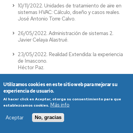
10/11/2022. Unidades de tratamiento de aire en
sistemas HVAC: Cálculo, diseño y casos reales.
José Antonio Torre Calvo.
26/05/2022. Administración de sistemas 2.
Javier Celaya Alastrué.
23/05/2022. Realidad Extendida: la experiencia
de Imascono.
Héctor Paz.
12/05/2022. Ingeniería de servicio a cliente y
Utilizamos cookies en este sitio web para mejorar su
desarrollo: Dow Packaging en Tarragona.
experiencia de usuario.
Eduardo álvarez Acedo.
Al hacer click en Aceptar, otorga su consentimiento para que
Más info
establezcamos cookies.
06/05/2022. "Coding Dojo" (Desarrollo guiado
por las pruebas, TDD).
Aceptar
No, gracias
Julio García y Miguel Julián.