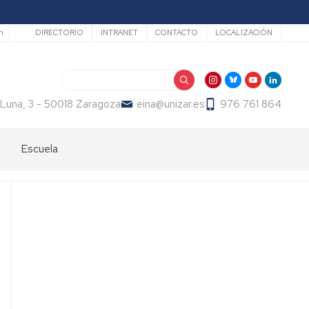
Secundario
h
DIRECTORIO
INTRANET
CONTACTO
LOCALIZACIÓN
Buscar
 Luna, 3 - 50018 Zaragoza
eina@unizar.es
976 761 864
Escuela
Bienvenida
Órganos
de
gobierno
Departamentos
y
áreas