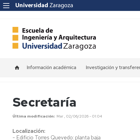
Información académica
Investigación y transfere
Horarios
Programas
de
doctorado
Calendarios
Secretaría
Grupos
Tutorías
de
Última modificación
Mar , 02/06/2026 - 01:04
investigación
Exámenes
Localización:
Institutos
Trabajos
- Edificio Torres Quevedo: planta baja
de
Fin