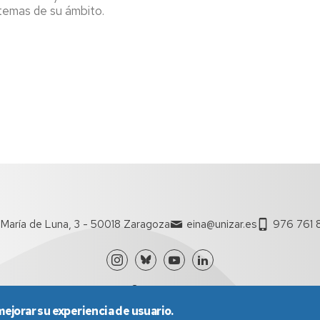
 temas de su ámbito.
María de Luna, 3 - 50018 Zaragoza
eina@unizar.es
976 761 
mejorar su experiencia de usuario.