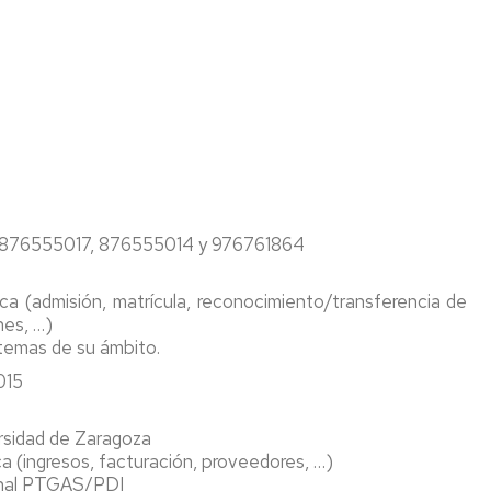
en
acción
Visitas
Recursos
institutos
digitales
y
Cultura
EINA
colegios
Deporte
Biblioteca
Admisión
Igualdad/Equidad
Cursos
Cero
Sostenibilidad
 876555017, 876555014 y 976761864
Jornada
Premios
de
y
ca (admisión, matrícula, reconocimiento/transferencia de
Bienvenida
Concursos
nes, …)
 temas de su ámbito.
Programa
Tutor-
015
Mentor
versidad de Zaragoza
a (ingresos, facturación, proveedores, …)
sonal PTGAS/PDI