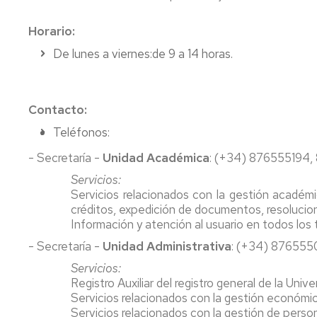
investigación
de
Estudios
Horario:
Divulgación
De lunes a viernes:de 9 a 14 horas.
Trámites
Cátedras
administrativos
de
empresa
Movilidad
Contacto:
Internacional
Emprendimiento
Teléfonos:
Prácticas
y
- Secretaría -
Unidad Académica
: (+34) 876555194,
Empleo
Servicios:
Servicios relacionados con la gestión académi
Competencias
créditos, expedición de documentos, resolucio
transversales
Información y atención al usuario en todos los
Actividades
- Secretaría -
Unidad Administrativa
: (+34) 876555
universitarias
Servicios:
Registro Auxiliar del registro general de la Uni
Servicios relacionados con la gestión económic
Servicios relacionados con la gestión de per