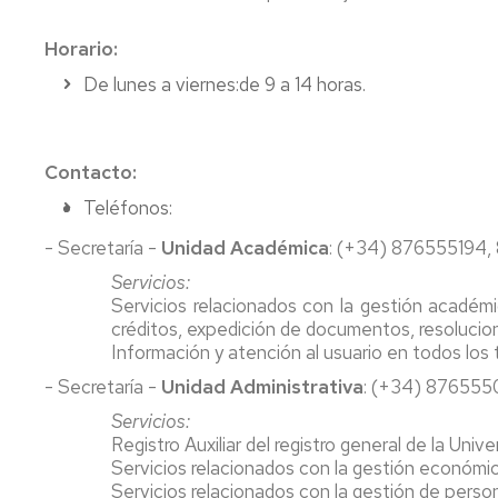
Teaching
Exams
Horario:
Innovation
De lunes a viernes:de 9 a 14 horas.
Final
Cross-
Year
Curricular
Projects
Competencies
Contacto:
Reservation
imagEINA
of
Teléfonos:
spaces
History
- Secretaría -
Unidad Académica
: (+34) 876555194,
Tutor
Servicios:
Sessions
Servicios relacionados con la gestión académi
créditos, expedición de documentos, resolucio
Tutor-
Información y atención al usuario en todos los
Mentor
Programme
- Secretaría -
Unidad Administrativa
: (+34) 876555
Servicios:
Review
Registro Auxiliar del registro general de la Uni
Boards
Servicios relacionados con la gestión económic
Servicios relacionados con la gestión de per
Registrar's