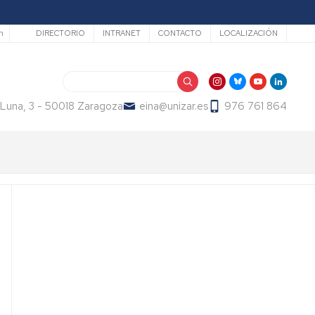
Secundario
h
DIRECTORIO
INTRANET
CONTACTO
LOCALIZACIÓN
Search
 Luna, 3 - 50018 Zaragoza
eina@unizar.es
976 761 864