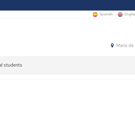
Spanish
Englis
María de
al students