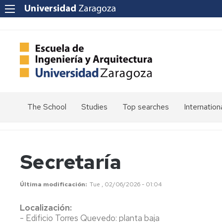
The School
Studies
Top searches
Internation
Welcome
Admission
Mission
Enrolment
Secretaría
Vision
Values
Schedules
Última modificación
Tue , 02/06/2026 - 01:04
Quality
Calendars
at
Localización:
the
Electronic
- Edificio Torres Quevedo: planta baja
School
Headquarters