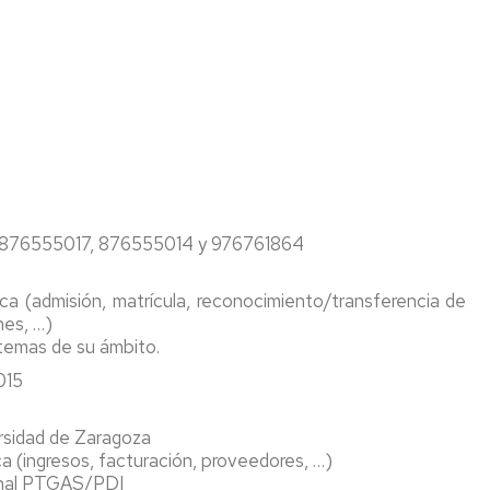
 876555017, 876555014 y 976761864
ca (admisión, matrícula, reconocimiento/transferencia de
nes, …)
 temas de su ámbito.
015
versidad de Zaragoza
a (ingresos, facturación, proveedores, …)
sonal PTGAS/PDI