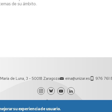
 temas de su ámbito.
María de Luna, 3 - 50018 Zaragoza
eina@unizar.es
976 761 
mejorar su experiencia de usuario.