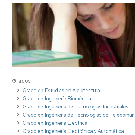
Teaching
Exams
Innovation
Final
Cross-
Year
Curricular
Projects
Competencies
Reservation
imagEINA
of
spaces
History
Tutor
Sessions
Grados
Grado en Estudios en Arquitectura
Tutor-
Mentor
Grado en Ingeniería Biomédica
Programme
Grado en Ingeniería de Tecnologías Industriales
Grado en Ingeniería de Tecnologías de Telecomun
Review
Boards
Grado en Ingeniería Eléctrica
Grado en Ingeniería Electrónica y Automática
Registrar's