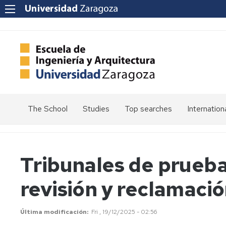
The School
Studies
Top searches
Internation
Welcome
Admission
Mission
Enrolment
Tribunales de prueba
Vision
Values
Schedules
revisión y reclamaci
Quality
Calendars
at
the
Última modificación
Fri , 19/12/2025 - 02:56
Electronic
School
Headquarters