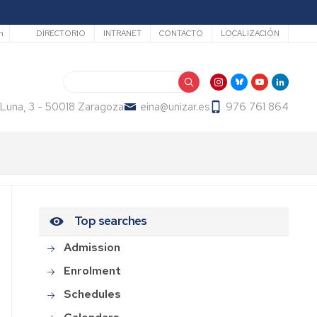
Secundario
h
DIRECTORIO
INTRANET
CONTACTO
LOCALIZACIÓN
Search
 Luna, 3 - 50018 Zaragoza
eina@unizar.es
976 761 864
Top searches
Admission
Enrolment
Schedules