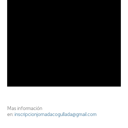
Mas información
en:
inscripcionjornadacogullada@gmail.com