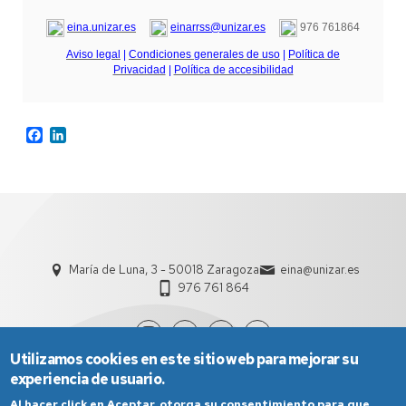
eina.unizar.es
einarrss@unizar.es
976 761864
Aviso legal
|
Condiciones generales de uso
|
Política de
Privacidad
|
Política de accesibilidad
Facebook
LinkedIn
María de Luna, 3 - 50018 Zaragoza
eina@unizar.es
976 761 864
Utilizamos cookies en este sitio web para mejorar su
experiencia de usuario.
Al hacer click en Aceptar, otorga su consentimiento para que