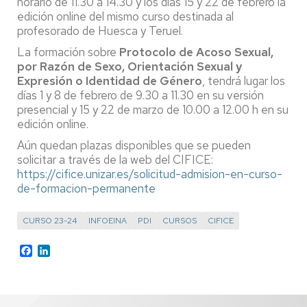
horario de 11.30 a 14.30 y los días 15 y 22 de febrero la
edición online del mismo curso destinada al
profesorado de Huesca y Teruel.
La formación sobre
Protocolo de Acoso Sexual,
por Razón de Sexo, Orientación Sexual y
Expresión o Identidad de Género
, tendrá lugar los
días 1 y 8 de febrero de 9.30 a 11.30 en su versión
presencial y 15 y 22 de marzo de 10.00 a 12.00 h en su
edición online.
Aún quedan plazas disponibles que se pueden
solicitar a través de la web del CIFICE:
https://cifice.unizar.es/solicitud-admision-en-curso-
de-formacion-permanente
CURSO 23-24
INFOEINA
PDI
CURSOS
CIFICE
Facebook
LinkedIn