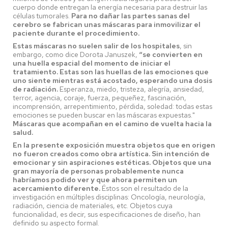
cuerpo donde entregan la energía necesaria para destruir las
células tumorales.
Para no dañar las partes sanas del
cerebro se fabrican unas máscaras para inmovilizar el
paciente durante el procedimiento.
Estas máscaras no suelen salir de los hospitales
, sin
embargo, como dice Dorota Januszek,
“se convierten en
una huella espacial del momento de iniciar el
tratamiento. Estas son las huellas de las emociones que
uno siente mientras está acostado, esperando una dosis
de radiación.
Esperanza, miedo, tristeza, alegría, ansiedad,
terror, agencia, coraje, fuerza, pequeñez, fascinación,
incomprensión, arrepentimiento, pérdida, soledad: todas estas
emociones se pueden buscar en las máscaras expuestas."
Máscaras que acompañan en el camino de vuelta hacia la
salud.
En la presente exposición muestra objetos que en origen
no fueron creados como obra artística. Sin intención de
emocionar y sin aspiraciones estéticas. Objetos que una
gran mayoría de personas probablemente nunca
habríamos podido ver y que ahora permiten un
acercamiento diferente.
Éstos son el resultado de la
investigación en múltiples disciplinas: Oncología, neurología,
radiación, ciencia de materiales, etc. Objetos cuya
funcionalidad, es decir, sus especificaciones de diseño, han
definido su aspecto formal.