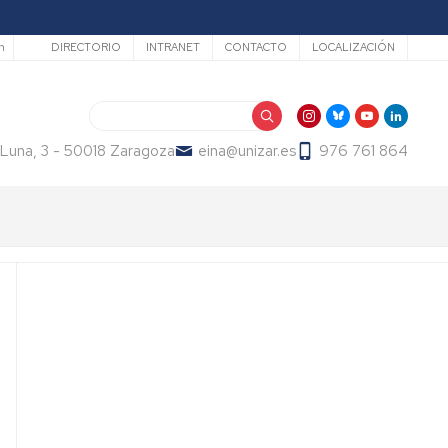
Secundario
h
DIRECTORIO
INTRANET
CONTACTO
LOCALIZACIÓN
Search
 Luna, 3 - 50018 Zaragoza
eina@unizar.es
976 761 864