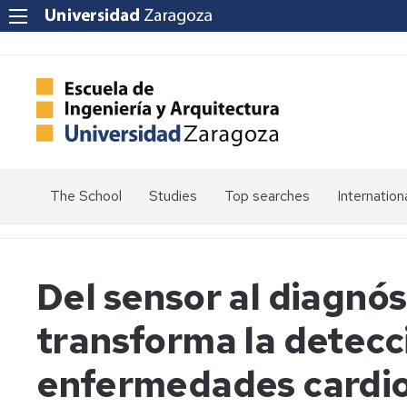
The School
Studies
Top searches
Internation
Welcome
Admission
Mission
Enrolment
Del sensor al diagnós
Vision
Values
Schedules
transforma la detec
Quality
Calendars
at
enfermedades cardio
the
Electronic
School
Headquarters