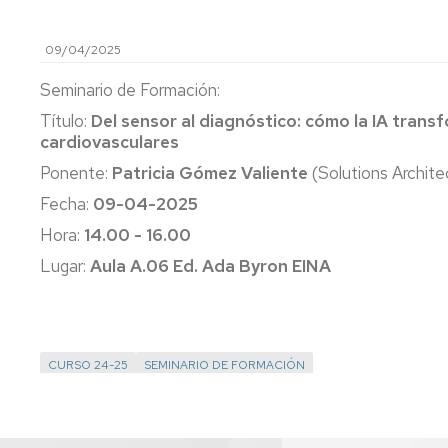
Teaching
Exams
09/04/2025
Innovation
Final
Seminario de Formación:
Cross-
Year
Curricular
Projects
Título:
Del sensor al diagnóstico: cómo la IA tra
Competencies
cardiovasculares
Reservation
Ponente:
Patricia Gómez Valiente
(Solutions Archit
imagEINA
of
spaces
Fecha:
09-04-2025
History
Hora:
14.00 - 16.00
Tutor
Sessions
Lugar:
Aula A.06 Ed. Ada Byron EINA
Tutor-
Mentor
Programme
CURSO 24-25
SEMINARIO DE FORMACIÓN
Review
Boards
Registrar's