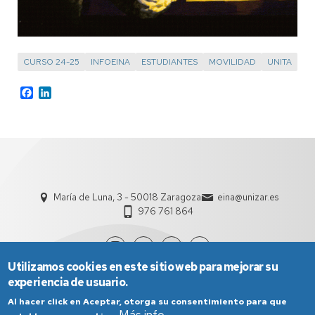
CURSO 24-25
INFOEINA
ESTUDIANTES
MOVILIDAD
UNITA
Facebook
LinkedIn
María de Luna, 3 - 50018 Zaragoza
eina@unizar.es
976 761 864
Utilizamos cookies en este sitio web para mejorar su
experiencia de usuario.
Al hacer click en Aceptar, otorga su consentimiento para que