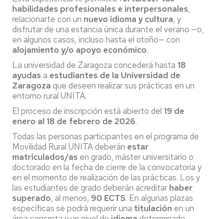
habilidades profesionales e interpersonales
,
relacionarte con un
nuevo idioma y cultura
, y
disfrutar de una estancia única durante el verano —o,
en algunos casos, incluso hasta el otoño— con
alojamiento y/o apoyo económico
.
La universidad de Zaragoza concederá hasta
18
ayudas
a
estudiantes de la Universidad
de
Zaragoza
que deseen realizar sus prácticas en un
entorno rural UNITA.
El proceso de inscripción está abierto del
19 de
enero al 18 de febrero de 2026
.
Todas las personas participantes en el programa de
Movilidad Rural UNITA deberán
estar
matriculados/as
en grado, máster universitario o
doctorado en la fecha de cierre de la convocatoria y
en el momento de realización de las prácticas. Los y
las estudiantes de grado deberán acreditar
haber
superado
, al menos,
90 ECTS
. En algunas plazas
específicas se podrá requerir una
titulación
en un
área concreta y un nivel de
idioma
determinado.