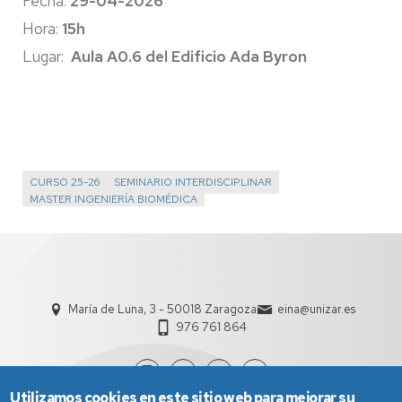
Fecha:
29-04-2026
Hora:
15h
Lugar:
Aula A0.6 del Edificio Ada Byron
CURSO 25-26
SEMINARIO INTERDISCIPLINAR
MASTER INGENIERÍA BIOMÉDICA
María de Luna, 3 - 50018 Zaragoza
eina@unizar.es
976 761 864
Utilizamos cookies en este sitio web para mejorar su