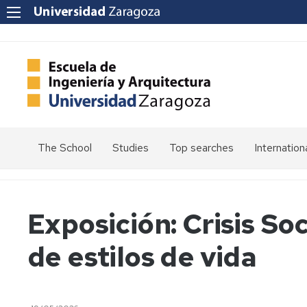
The School
Studies
Top searches
Internation
Welcome
Admission
Mission
Enrolment
Exposición: Crisis S
Vision
Values
Schedules
de estilos de vida
Quality
Calendars
at
the
Electronic
School
Headquarters