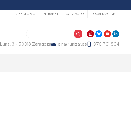
Secundario
h
DIRECTORIO
INTRANET
CONTACTO
LOCALIZACIÓN
Search
 Luna, 3 - 50018 Zaragoza
eina@unizar.es
976 761 864