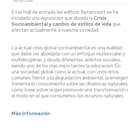
19/05/2026
Teaching
Exams
En el Hall de entrada del edificio Betancourt se ha
Innovation
instalado una exposición que aborda la
Crisis
Final
Socioambiental y cambio de estilos de vida
que
Cross-
Year
afectan actualmente a nuestra sociedad.
Curricular
Projects
Competencies
Reservation
La actual crisis global socioambiental es una realidad
imagEINA
of
que debe ser abordada con un enfoque multiescalar y
spaces
multidisciplinar, y desde diferentes ámbitos sociales,
History
siendo uno de los más importantes la educación. En
Tutor
una sociedad global como la actual, con unos retos
Sessions
comunes frente a la degradación ambiental, la emergen
fomenta el conocimiento sobre las dinámicas naturales
Tutor-
como base sobre la que promover una transformación si
Mentor
el modo en el que consumimos los recursos naturales.
Programme
Review
Más información
Boards
Registrar's