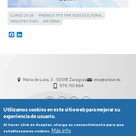
CURSO 25-26
PREMIOS TFG TFM TESIS DOCTORAL
ARQUITECTURA
INFOEINA
Facebook
LinkedIn
María de Luna, 3 - 50018 Zaragoza
eina@unizar.es
976 761 864
Utilizamos cookies en este sitio web para mejorar su
experiencia de usuario.
Al hacer click en Aceptar, otorga su consentimiento para que
Más info
establezcamos cookies.