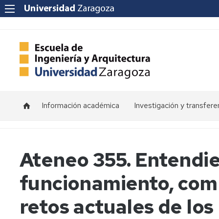
Información académica
Investigación y transfere
Horarios
Programas
de
doctorado
Calendarios
Ateneo 355. Entendi
Grupos
Tutorías
funcionamiento, com
de
investigación
Exámenes
retos actuales de lo
Institutos
Trabajos
de
Fin