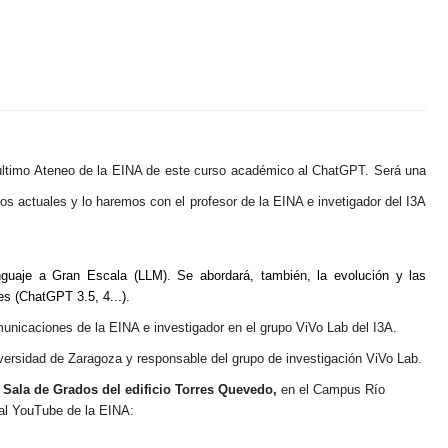
en
acción
Visitas
Recursos
institutos
digitales
y
Cultura
EINA
colegios
Deporte
Biblioteca
Admisión
Igualdad/Equidad
último Ateneo de la EINA de este curso académico al ChatGPT. Será una
Cursos
Cero
Sostenibilidad
s actuales y lo haremos con el profesor de la EINA e invetigador del I3A
Jornada
Premios
de
y
Bienvenida
Concursos
uaje a Gran Escala (LLM). Se abordará, también, la
evolución y las
s (ChatGPT 3.5, 4...).
Programa
municaciones de la EINA e investigador en el grupo ViVo Lab del I3A.
Tutor-
Mentor
iversidad de Zaragoza y responsable del grupo de investigación ViVo Lab.
a
Sala de Grados del edificio Torres Quevedo,
en el Campus Río
nal YouTube de la EINA: