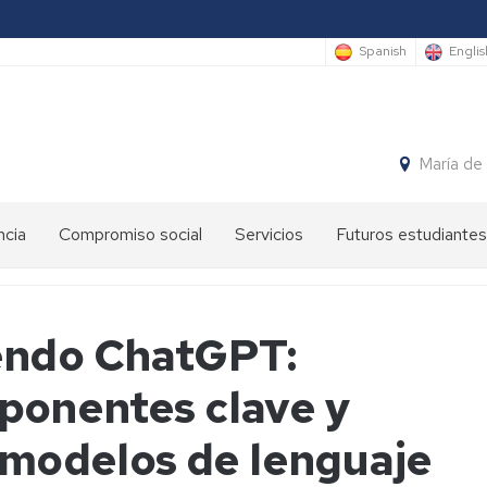
Spanish
Englis
María de
ncia
Compromiso social
Servicios
Futuros estudiantes
Premios
Administración
International
anuales
y
Students
EINA
servicios
endo ChatGPT:
Semana
Ateneo
Sede
de
ponentes clave y
de
Electrónica
la
la
Ingeniería
EINA
y
Gestión
s modelos de lenguaje
la
de
Arquitectura
EINA
espacios