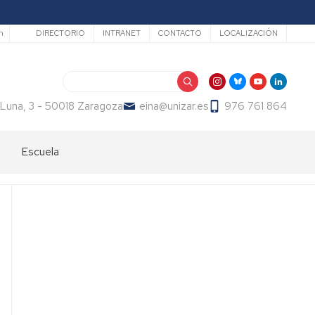
Secundario
h
DIRECTORIO
INTRANET
CONTACTO
LOCALIZACIÓN
Buscar
 Luna, 3 - 50018 Zaragoza
eina@unizar.es
976 761 864
Escuela
Bienvenida
Órganos
de
gobierno
Departamentos
y
áreas