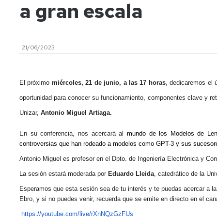
a gran escala
investigación
de
Estudios
Divulgación
Trámites
Cátedras
administrativos
21/06/2023
de
empresa
Movilidad
Internacional
E
l próximo
miércoles, 21 de junio, a las 17 horas
, dedicaremos el 
Emprendimiento
Prácticas
oportunidad para conocer su funcionamiento, componentes clave y reto
y
Unizar,
Antonio Miguel Artiaga.
Empleo
En su conferencia, nos acercará al
Competencias
mundo de los Modelos de Leng
transversales
controversias que han rodeado a modelos como GPT-3 y sus sucesore
Antonio Miguel es profesor en el Dpto. de Ingeniería Electrónica y Co
Actividades
universitarias
La sesión estará moderada por
Eduardo Lleida
, catedrático de la Un
Esperamos que esta sesión sea de tu interés y te puedas acercar a l
Ebro,
y si no puedes venir, recuerda que se emite en directo en el ca
https://youtube.com/live/
rXnNQzGzFUs