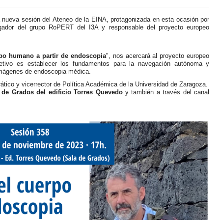
en
acción
Visitas
Recursos
 nueva sesión del Ateneo de la EINA, protagonizada en esta ocasión por
institutos
digitales
tigador del grupo RoPERT del I3A y responsable del proyecto europeo
y
Cultura
EINA
colegios
Deporte
Biblioteca
rpo humano a partir de endoscopia
", nos acercará al proyecto europeo
etivo es establecer los fundamentos para la navegación autónoma y
Admisión
 imágenes de endoscopia médica.
Igualdad/Equidad
rático y vicerrector de Política Académica de la Universidad de Zaragoza.
Cursos
 de Grados del edificio Torres Quevedo
y también a través del canal
Cero
Sostenibilidad
Jornada
Premios
de
y
Bienvenida
Concursos
Programa
Tutor-
Mentor