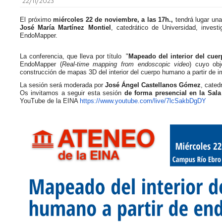
22/11/2023
investigación
de
Estudios
El próximo
miércoles 22 de noviembre, a las 17h.,
tendrá lugar una
Divulgación
José María Martínez Montiel
, catedrático de Universidad, inves
EndoMapper.
Trámites
Cátedras
administrativos
de
La conferencia, que lleva por título "
Mapeado del interior del cue
EndoMapper (
Real-time mapping from endoscopic video
) cuyo obj
empresa
Movilidad
construcción de mapas 3D del interior del cuerpo humano a partir de
Internacional
La sesión será moderada por
José Ángel Castellanos Gómez
, cated
Emprendimiento
Os invitamos a seguir esta sesión
de forma presencial en la Sala
Prácticas
YouTube de la EINA
https://www.youtube.com/live/
7lcSakbDgDY
y
Empleo
Competencias
transversales
Actividades
universitarias