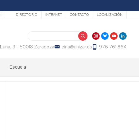
Secundario
h
DIRECTORIO
INTRANET
CONTACTO
LOCALIZACIÓN
Buscar
 Luna, 3 - 50018 Zaragoza
eina@unizar.es
976 761 864
Escuela
Bienvenida
Órganos
de
gobierno
Departamentos
y
áreas