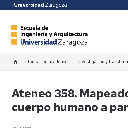
Información académica
Investigación y transfere
Horarios
Programas
de
doctorado
Calendarios
Ateneo 358. Mapeado 
Grupos
Tutorías
cuerpo humano a par
de
investigación
Exámenes
Institutos
Trabajos
de
Fin