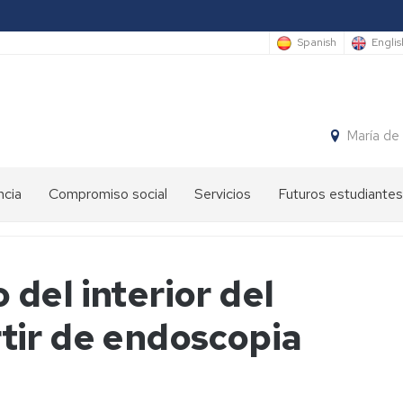
Spanish
Englis
María de
ncia
Compromiso social
Servicios
Futuros estudiantes
Premios
Administración
International
anuales
y
Students
EINA
servicios
del interior del
Semana
Ateneo
Sede
de
tir de endoscopia
de
Electrónica
la
la
Ingeniería
EINA
y
Gestión
la
de
Arquitectura
EINA
espacios