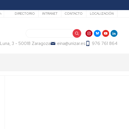
Secundario
h
DIRECTORIO
INTRANET
CONTACTO
LOCALIZACIÓN
Search
 Luna, 3 - 50018 Zaragoza
eina@unizar.es
976 761 864