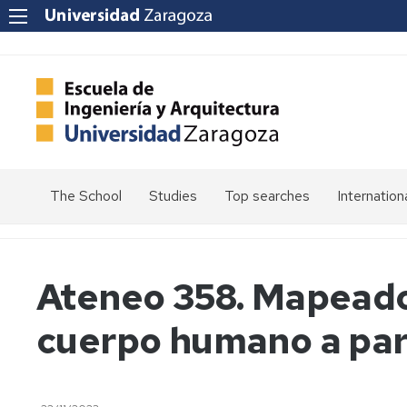
The School
Studies
Top searches
Internation
Welcome
Admission
Mission
Enrolment
Ateneo 358. Mapeado 
Vision
Values
Schedules
cuerpo humano a par
Quality
Calendars
at
the
Electronic
School
Headquarters