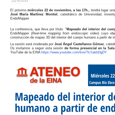
22/11/2023
Teaching
Exams
El próximo
miércoles 22 de noviembre, a las 17h.,
tendrá lugar una
Innovation
José María Martínez Montiel
, catedrático de Universidad, inves
EndoMapper.
Final
Cross-
Year
Curricular
La conferencia, que lleva por título "
Projects
Mapeado del interior del cue
EndoMapper (
Real-time mapping from endoscopic video
) cuyo obj
Competencies
construcción de mapas 3D del interior del cuerpo humano a partir de
Reservation
La sesión será moderada por
José Ángel Castellanos Gómez
, cated
imagEINA
of
Os invitamos a seguir esta sesión
de forma presencial en la Sala
spaces
YouTube de la EINA
https://www.youtube.com/live/
7lcSakbDgDY
History
Tutor
Sessions
Tutor-
Mentor
Programme
Review
Boards
Registrar's