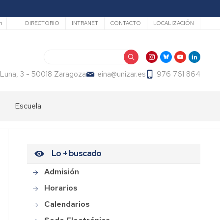
Secundario
h
DIRECTORIO
INTRANET
CONTACTO
LOCALIZACIÓN
Buscar
 Luna, 3 - 50018 Zaragoza
eina@unizar.es
976 761 864
Escuela
Bienvenida
Órganos
Lo + buscado
de
gobierno
Admisión
Departamentos
Horarios
y
Calendarios
áreas