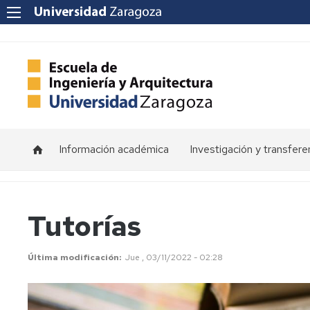
Información académica
Investigación y transfere
Horarios
Programas
de
doctorado
Calendarios
Tutorías
Grupos
Tutorías
de
Última modificación
Jue , 03/11/2022 - 02:28
investigación
Exámenes
Institutos
Trabajos
de
Fin