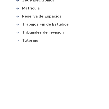
Sede Electrónica
Asociaciones
Matrícula
Calidad
Reserva de Espacios
y
Transparencia
Trabajos Fin de Estudios
Tribunales de revisión
Contacto
Tutorías
Localización
Identidad
corporativa
Galería
de
imágenes
Historia