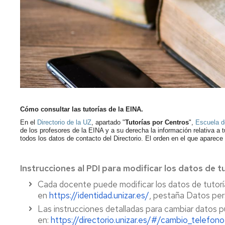
investigación
de
Estudios
Divulgación
Trámites
Cátedras
administrativos
de
empresa
Movilidad
Internacional
Emprendimiento
Prácticas
y
Cómo consultar las tutorías de la EINA.
Empleo
En el
Directorio de la UZ
, apartado "
Tutorías por Centros
",
Escuela de
de los profesores de la EINA y a su derecha la información relativa a
todos los datos de contacto del Directorio. El orden en el que aparece e
Competencias
transversales
Instrucciones al PDI para modificar los datos de tu
Actividades
universitarias
Cada docente puede modificar los datos de tutor
en
https://identidad.unizar.es/
, pestaña Datos per
Las instrucciones detalladas para cambiar datos 
en:
https://directorio.unizar.es/#/cambio_telefono