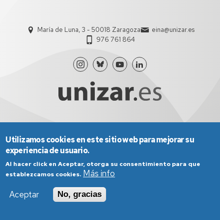
María de Luna, 3 - 50018 Zaragoza
eina@unizar.es
976 761 864
Aviso Legal
Condiciones generales de uso
Utilizamos cookies en este sitio web para mejorar su
Política de Privacidad
Política de Cookies
Política de Accesibilidad
experiencia de usuario.
Al hacer click en Aceptar, otorga su consentimiento para que
Más info
establezcamos cookies.
Aceptar
No, gracias