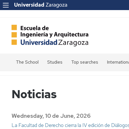
The School
Studies
Top searches
Internation
Welcome
Admission
Mission
Enrolment
Noticias
Vision
Values
Schedules
Quality
Calendars
Wednesday, 10 de June, 2026
at
the
Electronic
La Facultad de Derecho cierra la IV edición de Diálogo
School
Headquarters