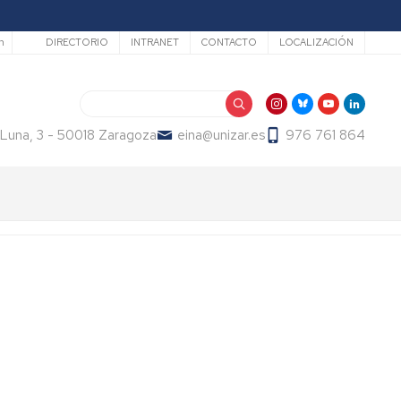
Secundario
h
DIRECTORIO
INTRANET
CONTACTO
LOCALIZACIÓN
Search
 Luna, 3 - 50018 Zaragoza
eina@unizar.es
976 761 864